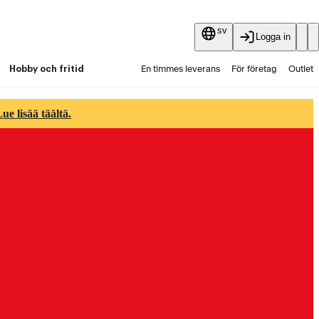
sv
Logga in
Hobby och fritid
En timmes leverans
För företag
Outlet
Fyndpartier
Guider och artiklar
Vaihtokauppa
e lisää täältä.
Tjänster
Aktuellt