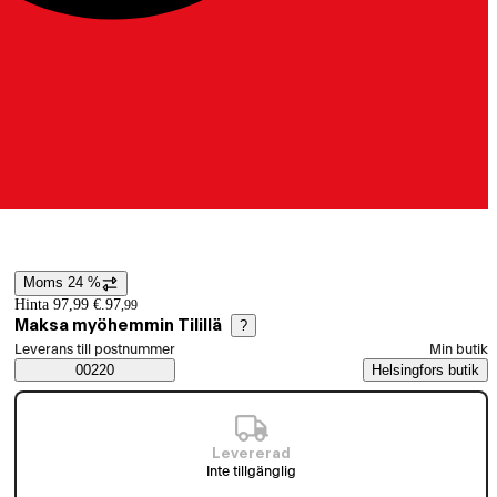
Moms 24 %
Prisinformation
Hinta 97,99 €.
97
,
99
Maksa myöhemmin Tilillä
?
Välj beställningssätt
Leverans till postnummer
Min butik
Saatavuustiedot
00220
Helsingfors butik
Levererad
Inte tillgänglig