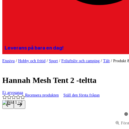
Leverans på bara en dag!
Etusivu
/
Hobby och fritid
/
Sport
/
Friluftsliv och camping
/
Tält
/
Produkt 
Hannah Mesh Tent 2 -teltta
Ei arvosanaa
Recensera produkten
Ställ den första frågan
Produktbilder och videor
Vi
Förs