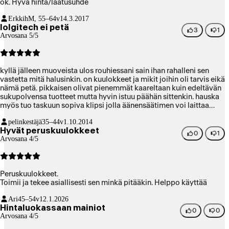
ok. Hyvä hinta/laatusuhde
Erkkih
M, 55–64v
14.3.2017
lolgitech ei petä
3
1
Arvosana 5/5
kyllä jälleen muoveista ulos rouhiessani sain ihan rahalleni sen
vastetta mitä halusinkin. on kuulokkeet ja mikit joihin oli tarvis eikä
nämä petä. pikkaisen olivat pienemmät kaareltaan kuin edeltävän
sukupolvensa tuotteet mutta hyvin istuu päähän sittenkin. hauska
myös tuo taskuun sopiva klipsi jolla äänensäätimen voi laittaa
tupakkitaskuun. hyvä tuote. osta, jos et tykkää maksaa hyvästä
pelinkestäjä
35–44v
1.10.2014
liikaa.
Hyvät peruskuulokkeet
0
1
Arvosana 4/5
Peruskuulokkeet.
Toimii ja tekee asiallisesti sen minkä pitääkin. Helppo käyttää
Ari
45–54v
12.1.2026
Hintaluokassaan mainiot
0
0
Arvosana 4/5