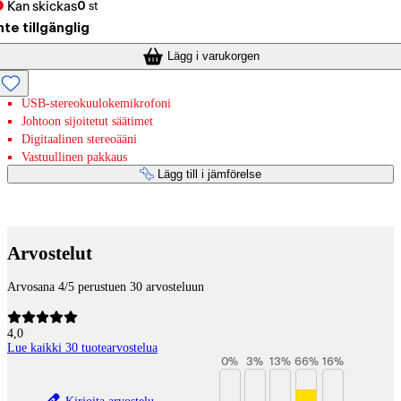
Kan skickas
0
st
nte tillgänglig
Lägg i varukorgen
USB-stereokuulokemikrofoni
Johtoon sijoitetut säätimet
Digitaalinen stereoääni
Vastuullinen pakkaus
Lägg till i jämförelse
Betaltjänster
Arvostelut
Arvosana 4/5 perustuen 30 arvosteluun
4,0
Lue kaikki 30 tuotearvostelua
0
%
3
%
13
%
66
%
16
%