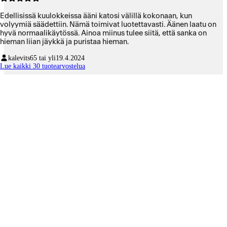
Edellisissä kuulokkeissa ääni katosi välillä kokonaan, kun
volyymiä säädettiin. Nämä toimivat luotettavasti. Äänen laatu on
hyvä normaalikäytössä. Ainoa miinus tulee siitä, että sanka on
hieman liian jäykkä ja puristaa hieman.
kalevits
65 tai yli
19.4.2024
Lue kaikki 30 tuotearvostelua