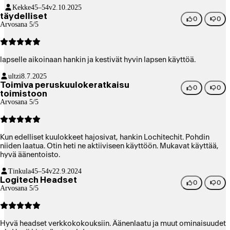
Kekke
45–54v
2.10.2025
täydelliset
0
0
Arvosana 5/5
lapselle aikoinaan hankin ja kestivät hyvin lapsen käyttöä.
ultzi
8.7.2025
Toimiva peruskuulokeratkaisu
0
0
toimistoon
Arvosana 5/5
Kun edelliset kuulokkeet hajosivat, hankin Lochitechit. Pohdin
niiden laatua. Otin heti ne aktiiviseen käyttöön. Mukavat käyttää,
hyvä äänentoisto.
Tinkula
45–54v
22.9.2024
Logitech Headset
0
0
Arvosana 5/5
Hyvä headset verkkokokouksiin. Äänenlaatu ja muut ominaisuudet