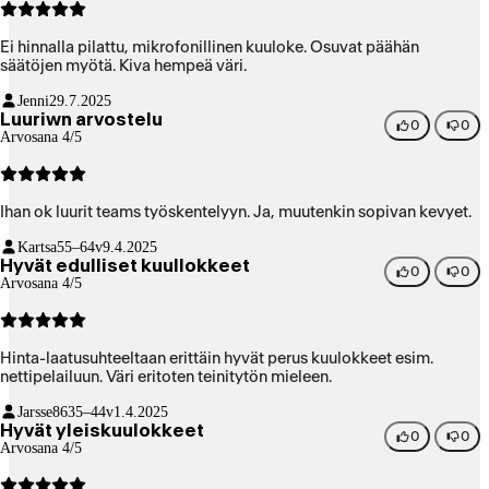
Ei hinnalla pilattu, mikrofonillinen kuuloke. Osuvat päähän
säätöjen myötä. Kiva hempeä väri.
Jenni
29.7.2025
Luuriwn arvostelu
0
0
Arvosana 4/5
Ihan ok luurit teams työskentelyyn. Ja, muutenkin sopivan kevyet.
Kartsa
55–64v
9.4.2025
Hyvät edulliset kuullokkeet
0
0
Arvosana 4/5
Hinta-laatusuhteeltaan erittäin hyvät perus kuulokkeet esim.
nettipelailuun. Väri eritoten teinitytön mieleen.
Jarsse86
35–44v
1.4.2025
Hyvät yleiskuulokkeet
0
0
Arvosana 4/5