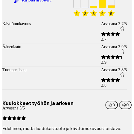
Kirjoita arvostelu
1
2
3
4
5
Käyttömukavuus
Arvosana 3.7/5
3,7
Äänenlaatu
Arvosana 3.9/5
3,9
Tuotteen laatu
Arvosana 3.8/5
3,8
Kuulokkeet työhön ja arkeen
0
0
Arvosana 5/5
Edullinen, mutta laadukas tuote ja käyttömukavuus loistava.