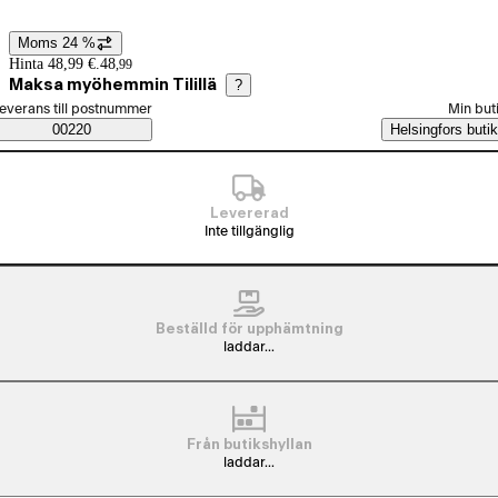
Moms 24 %
Prisinformation
Hinta 48,99 €.
48
,
99
Maksa myöhemmin Tilillä
?
älj beställningssätt
everans till postnummer
Min but
Saatavuustiedot
00220
Helsingfors butik
Levererad
Inte tillgänglig
Beställd för upphämtning
laddar...
Från butikshyllan
laddar...