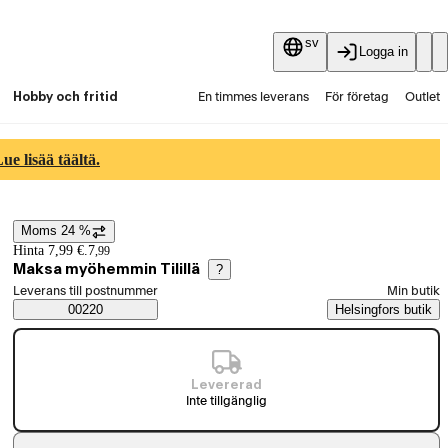
sv
Logga in
Hobby och fritid
En timmes leverans
För företag
Outlet
Fyndpartier
Guider och artiklar
Vaihtokauppa
e lisää täältä.
Tjänster
Aktuellt
Moms 24 %
Prisinformation
Hinta 7,99 €.
7
,
99
Maksa myöhemmin Tilillä
?
Välj beställningssätt
Leverans till postnummer
Min butik
Saatavuustiedot
00220
Helsingfors butik
Levererad
Inte tillgänglig