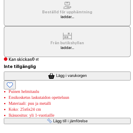
Beställd för upphämtning
laddar...
Från butikshyllan
laddar...
Kan skickas
0
st
Inte tillgänglig
Lägg i varukorgen
Puinen helmitaulu
Ensikosketus laskutaidon opetteluun
Materiaali: puu ja metalli
Koko: 25x6x24 cm
Ikäsuositus: yli 1-vuotiaille
Lägg till i jämförelse