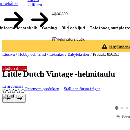
innehållet
sidfoten
00220
Informationsteknik
Gaming
Bild och ljud
Telefoner, surfplatt
Helsingfors butik
Käytössäsi
Etusivu
/
Hobby och fritid
/
Leksaker
/
Babyleksaker
/
Produkt 856393
Slutförsäljning
Little Dutch Vintage -helmitaulu
Ei arvosanaa
Recensera produkten
Ställ den första frågan
Produktbilder och videor
Visa pro
Vis
Visa produ
Förs