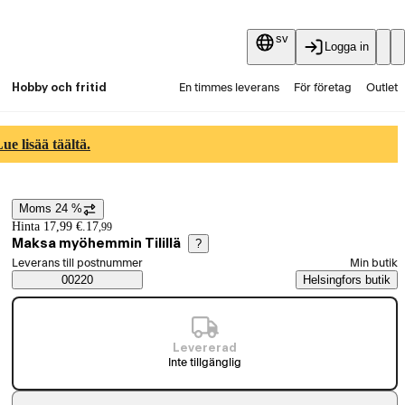
sv
Logga in
Hobby och fritid
En timmes leverans
För företag
Outlet
Fyndpartier
Guider och artiklar
Vaihtokauppa
e lisää täältä.
Tjänster
Aktuellt
Moms 24 %
Prisinformation
Hinta 17,99 €.
17
,
99
Maksa myöhemmin Tilillä
?
Välj beställningssätt
Leverans till postnummer
Min butik
Saatavuustiedot
00220
Helsingfors butik
Levererad
Inte tillgänglig