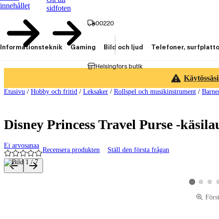
innehållet
sidfoten
00220
Informationsteknik
Gaming
Bild och ljud
Telefoner, surfplatt
Helsingfors butik
Käytössäsi
Etusivu
/
Hobby och fritid
/
Leksaker
/
Rollspel och musikinstrument
/
Barne
Disney Princess Travel Purse -käsil
Ei arvosanaa
Recensera produkten
Ställ den första frågan
Produktbilder och videor
Visa produk
Visa p
Visa produkt
Förs