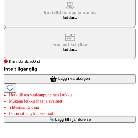
Beställd för upphämtning
laddar...
Från butikshyllan
laddar...
Kan skickas
0
st
Inte tillgänglig
Lägg i varukorgen
Herkullisen vaaleanpunainen laukku
Mukana leikkirahaa ja avaimet
Yhteensä 15 osaa
Ikäsuositus: yli 3-vuotiaille
Lägg till i jämförelse