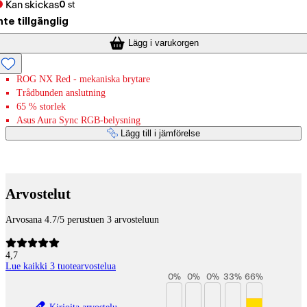
Kan skickas
0
st
nte tillgänglig
Lägg i varukorgen
ROG NX Red - mekaniska brytare
Trådbunden anslutning
65 % storlek
Asus Aura Sync RGB-belysning
Lägg till i jämförelse
Betaltjänster
Arvostelut
Arvosana 4.7/5 perustuen 3 arvosteluun
4,7
Lue kaikki 3 tuotearvostelua
0
%
0
%
0
%
33
%
66
%