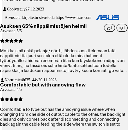
Coolytsguy
27.12.2023
Arvostelu kirjoitettu sivustolla https://www.asus.com
Asuksen 65% näppäimistöjen helmi!
1
1
Arvosana 5/5
Moikka sinä ehkä pelaaja/ nörtti, lähden suosittelemaan tätä
näppäimistöä juuri sen takia että oletko aina halunnut
työpöydällesi hieman enemmän tilaa kun täyskokonen näppis on
vienyt tilan,, no tässä ois sulle hinta/laatu suhteeltaan todella
näpsäkkä ja laadukas näppäimistö, löytyy kuule komiat rgb valot
jotka on näppäinkohtaisesti kustomoidut, opit nopeasti uuden
Nörttimies86
35–44v
20.11.2023
kapeamman ja sutjakamman näppiksen nappulat kuin mikäkin io-
Comfortable but with annoying flaw
techin Sampsa Kurri joka kirjoittaa niin nopeasti että et ikinä ole
Arvosana 4/5
edes kirjoittnut niin nopeasti, mitäpä sitä enempää myyntipuheita
kirjottelemaan, tässä on todella näppärä ja toimiva vekotin ja
ennen kaikkea Nordic layoutilla, semi hiljaisilla kytkimillä +
nuolinäppäimillä!
Comfortable to type but has the annoying issue where when
changing from one side of output cable to the other, the backlight
dies and only comes back after disconnecting and connecting
back again the cable feeding the side where the switch is set to