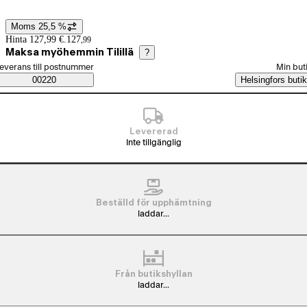
Moms 25,5 %
Prisinformation
Hinta 127,99 €.
127
,
99
Maksa myöhemmin Tilillä
?
älj beställningssätt
everans till postnummer
Min but
Saatavuustiedot
00220
Helsingfors butik
Levererad
Inte tillgänglig
Beställd för upphämtning
laddar...
Från butikshyllan
laddar...