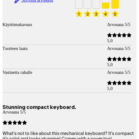
Kirjoita arvostelu
1
2
3
4
5
Käyttömukavuus
Arvosana 5/5
5,0
Tuotteen laatu
Arvosana 5/5
5,0
Vastinetta rahalle
Arvosana 5/5
5,0
Stunning compact keyboard.
Arvosana 5/5
What's not to like about this mechanical keyboard? It's compact
it's solid and looks stunning! Comes with a cover too!