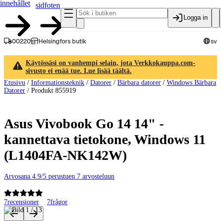
innehållet
sidfoten
Logga in
00220
Helsingfors butik
sv
Käytössäsi on vanhempi selain, jota Verkkokauppa.com-
sivusto ei enää tue. Lue lisää täältä.
Etusivu
/
Informationsteknik
/
Datorer
/
Bärbara datorer
/
Windows Bärbara
Datorer
/
Produkt 855919
Asus Vivobook Go 14 14" -
kannettava tietokone, Windows 11
(L1404FA-NK142W)
Arvosana 4.9/5 perustuen 7 arvosteluun
7
recensioner
7
frågor
Produktbilder och videor