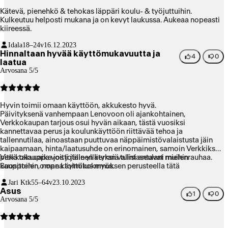
Kätevä, pienehkö & tehokas läppäri koulu- & työjuttuihin.
Kulkeutuu helposti mukana ja on kevyt laukussa. Aukeaa nopeasti
kiireessä.
Idala
18–24v
16.12.2023
Hinnaltaan hyvää käyttömukavuutta ja
4
0
laatua
Arvosana 5/5
Hyvin toimii omaan käyttöön, akkukesto hyvä.
Päivityksenä vanhempaan Lenovoon oli ajankohtainen,
Verkkokaupan tarjous osui hyvän aikaan, tästä vuosiksi
kannettavaa perus ja koulunkäyttöön riittävää tehoa ja
tallennutilaa, ainoastaan puuttuvaa näppäimistövalaistusta jäin
kaipaamaan, hinta/laatusuhde on erinomainen, samoin Verkkiksen
pitkä takuuaika jos jotain yllätyksiä tulisi antavat mielenrauhaa.
Verkkokauppa voitti jälleen kerran valintaseulani muihin
Suosittelen oman käyttökokemuksen perusteella tätä
kauppoihin, nopea toimitus myös.
kannettavaa.
Jari Ktk
55–64v
23.10.2023
Asus
1
0
Arvosana 5/5