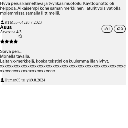
Hyvä perus kannettava ja tyylikäs muotoilu. Käyttöönotto oli
helppoa. Aikaisempi kone saman merkkinen, laturit voisivat olla
molemmissa samalla liittimellä.
KTM
55–64v
28.7.2023
Asus
1
0
Arvosana 4/5
Soiva peli...
Monella tavalla.
Laitan x-merkkejä, koska tekstini on kuulemma liian lyhyt.
xxxxxxxxxxxxxxxxxxxxxxxxxxxxxxxxxxxxxxxxxxxxxxxxxxxcxxc
xxcccccxxxxxcxxxcxxxcccc.
Human
65 tai yli
9.8.2024