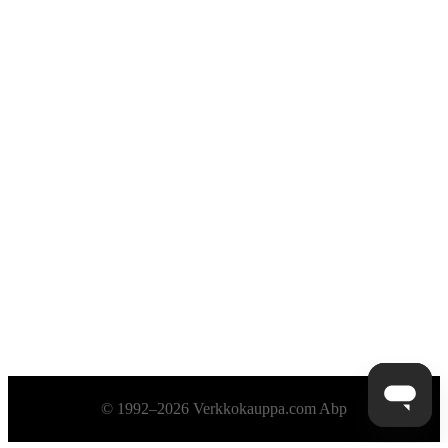
Alatunniste
© 1992–2026 Verkkokauppa.com Abp