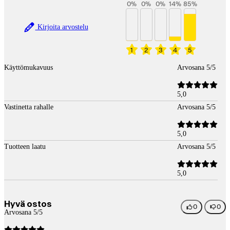
0
%
0
%
0
%
14
%
85
%
Kirjoita arvostelu
1
2
3
4
5
Käyttömukavuus
Arvosana 5/5
5,0
Vastinetta rahalle
Arvosana 5/5
5,0
Tuotteen laatu
Arvosana 5/5
5,0
Hyvä ostos
0
0
Arvosana 5/5