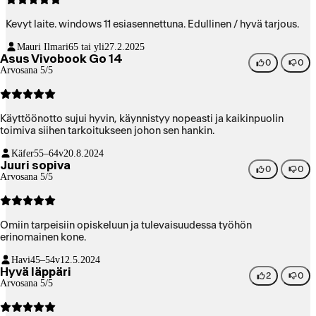
Kevyt laite. windows 11 esiasennettuna. Edullinen / hyvä tarjous.
Mauri Ilmari
65 tai yli
27.2.2025
Asus Vivobook Go 14
0
0
Arvosana 5/5
Käyttöönotto sujui hyvin, käynnistyy nopeasti ja kaikinpuolin
toimiva siihen tarkoitukseen johon sen hankin.
Käfer
55–64v
20.8.2024
Juuri sopiva
0
0
Arvosana 5/5
Omiin tarpeisiin opiskeluun ja tulevaisuudessa työhön
erinomainen kone.
Havi
45–54v
12.5.2024
Hyvä läppäri
2
0
Arvosana 5/5