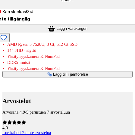
laddar...
Kan skickas
0
st
nte tillgänglig
Lägg i varukorgen
AMD Ryzen 5 7520U, 8 Gt, 512 Gt SSD
14" FHD -näyttö
Yksityisyyskamera & NumPad
DDR5-muisti
Yksityisyyskamera & NumPad
Lägg till i jämförelse
Betaltjänster
Arvostelut
Arvosana 4.9/5 perustuen 7 arvosteluun
4,9
Lue kaikki 7 tuotearvostelua