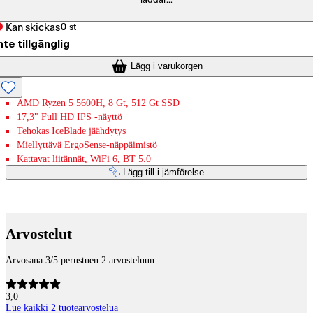
laddar...
Kan skickas
0
st
nte tillgänglig
Lägg i varukorgen
AMD Ryzen 5 5600H, 8 Gt, 512 Gt SSD
17,3" Full HD IPS -näyttö
Tehokas IceBlade jäähdytys
Miellyttävä ErgoSense-näppäimistö
Kattavat liitännät, WiFi 6, BT 5.0
Lägg till i jämförelse
Betaltjänster
Arvostelut
Arvosana 3/5 perustuen 2 arvosteluun
3,0
Lue kaikki 2 tuotearvostelua