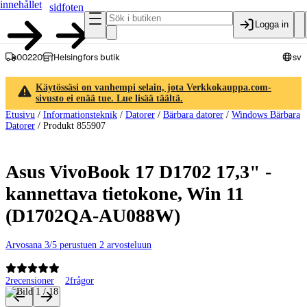
innehållet
sidfoten
Logga in
00220
Helsingfors butik
sv
Käytössäsi on vanhempi selain, jota Verkkokauppa.com-
sivusto ei enää tue. Lue lisää täältä.
Etusivu
/
Informationsteknik
/
Datorer
/
Bärbara datorer
/
Windows Bärbara
Datorer
/
Produkt 855907
Asus VivoBook 17 D1702 17,3" -
kannettava tietokone, Win 11
(D1702QA-AU088W)
Arvosana 3/5 perustuen 2 arvosteluun
2
recensioner
2
frågor
Produktbilder och videor