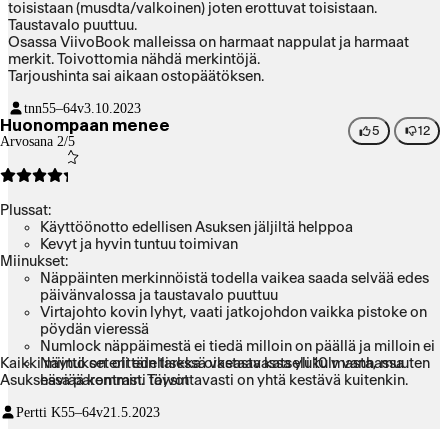
toisistaan (musdta/valkoinen) joten erottuvat toisistaan.
Taustavalo puuttuu.
Osassa ViivoBook malleissa on harmaat nappulat ja harmaat
merkit. Toivottomia nähdä merkintöjä.
Tarjoushinta sai aikaan ostopäätöksen.
tnn
55–64v
3.10.2023
Huonompaan menee
5
12
Arvosana 2/5
Plussat:
Käyttöönotto edellisen Asuksen jäljiltä helppoa
Kevyt ja hyvin tuntuu toimivan
Miinukset:
Näppäinten merkinnöistä todella vaikea saada selvää edes
päivänvalossa ja taustavalo puuttuu
Virtajohto kovin lyhyt, vaati jatkojohdon vaikka pistoke on
pöydän vieressä
Numlock näppäimestä ei tiedä milloin on päällä ja milloin ei
Kaikki miinukset oli edellisessä vastaavassa yli 10 v vanhassa
Näyttö on erittäin tarkka oikeasta katselukulmasta, muuten
Asuksessa paremmin. Toivottavasti on yhtä kestävä kuitenkin.
häviää kontrasti täysin
LAN-liitäntä puuttuu, mahdollisuus liittyä "normaaliin"
Pertti K
55–64v
21.5.2023
taloverkkoon vain wifin kautta
Kylläkin Windows 11 puute, mutta taskbar on lukittu