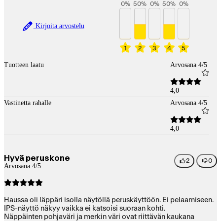
0
%
50
%
0
%
50
%
0
%
Kirjoita arvostelu
1
2
3
4
5
Tuotteen laatu
Arvosana 4/5
4,0
Vastinetta rahalle
Arvosana 4/5
4,0
Hyvä peruskone
2
0
Arvosana 4/5
Haussa oli läppäri isolla näytöllä peruskäyttöön. Ei pelaamiseen.
IPS-näyttö näkyy vaikka ei katsoisi suoraan kohti.
Näppäinten pohjaväri ja merkin väri ovat riittävän kaukana