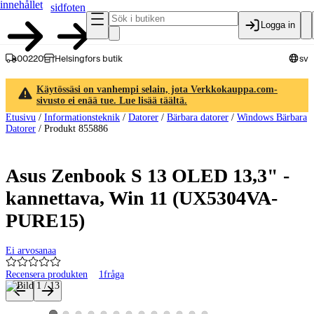
innehållet
sidfoten
Logga in
00220
Helsingfors butik
sv
Käytössäsi on vanhempi selain, jota Verkkokauppa.com-
sivusto ei enää tue. Lue lisää täältä.
Etusivu
/
Informationsteknik
/
Datorer
/
Bärbara datorer
/
Windows Bärbara
Datorer
/
Produkt 855886
Asus Zenbook S 13 OLED 13,3" -
kannettava, Win 11 (UX5304VA-
PURE15)
Ei arvosanaa
Recensera produkten
1
fråga
Produktbilder och videor