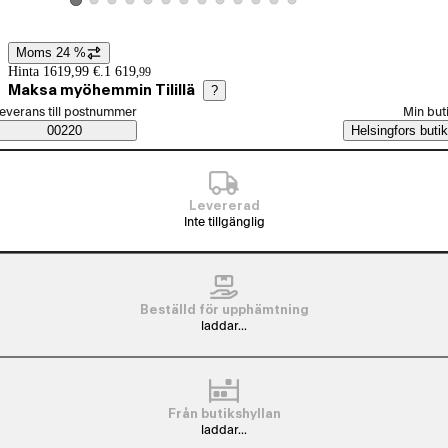
Visa produktbild 2
Visa produktbild 3
Visa produktbild 4
Visa produktbild 5
Visa produktbild 6
Visa produktbild 7
Visa produktbild 8
Visa produktbild 9
Visa produktbild 10
Visa produktbild 11
Visa produktbild 12
Visa produktbild 13
Visa produktbild 1
Moms 24 %
Prisinformation
Hinta 1619,99 €.
1 619
,
99
Maksa myöhemmin Tilillä
?
älj beställningssätt
everans till postnummer
Min but
Saatavuustiedot
00220
Helsingfors butik
Levererad
Inte tillgänglig
Beställd för upphämtning
laddar...
Från butikshyllan
laddar...