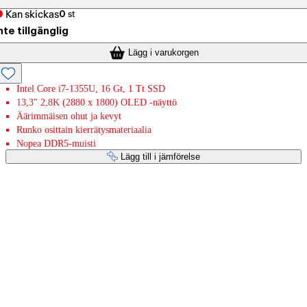
Kan skickas
0
st
nte tillgänglig
Lägg i varukorgen
Intel Core i7-1355U, 16 Gt, 1 Tt SSD
13,3" 2,8K (2880 x 1800) OLED -näyttö
Äärimmäisen ohut ja kevyt
Runko osittain kierrätysmateriaalia
Nopea DDR5-muisti
Lägg till i jämförelse
Betaltjänster