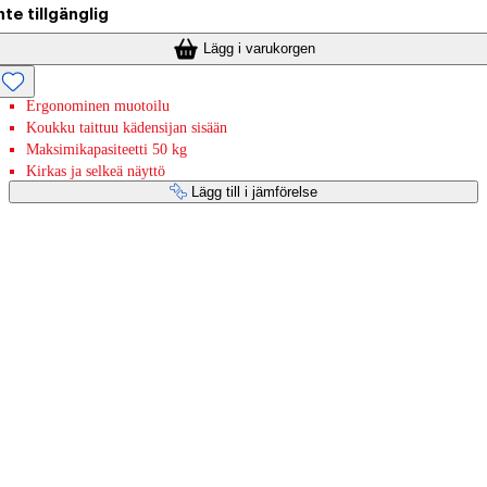
nte tillgänglig
Lägg i varukorgen
Ergonominen muotoilu
Koukku taittuu kädensijan sisään
Maksimikapasiteetti 50 kg
Kirkas ja selkeä näyttö
Lägg till i jämförelse
Betaltjänster