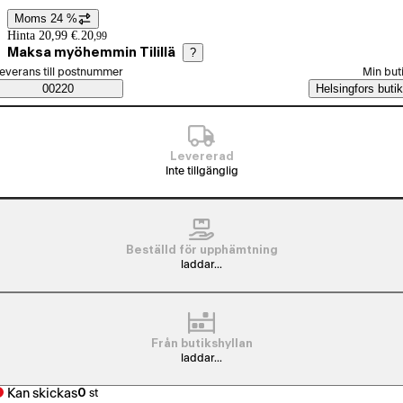
Moms 24 %
Prisinformation
Hinta 20,99 €.
20
,
99
Maksa myöhemmin Tilillä
?
älj beställningssätt
everans till postnummer
Min but
Saatavuustiedot
00220
Helsingfors butik
Levererad
Inte tillgänglig
Beställd för upphämtning
laddar...
Från butikshyllan
laddar...
Kan skickas
0
st