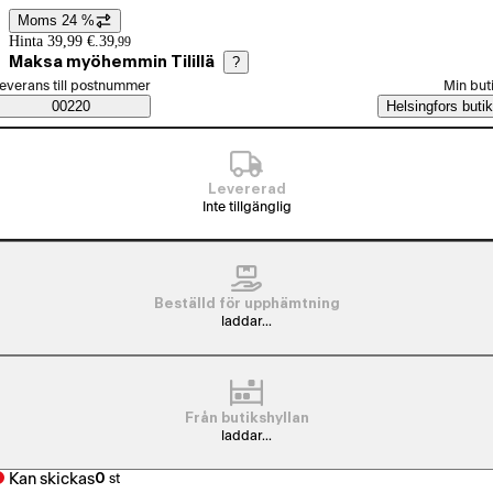
Moms 24 %
Prisinformation
Hinta 39,99 €.
39
,
99
Maksa myöhemmin Tilillä
?
älj beställningssätt
everans till postnummer
Min but
Saatavuustiedot
00220
Helsingfors butik
Levererad
Inte tillgänglig
Beställd för upphämtning
laddar...
Från butikshyllan
laddar...
Kan skickas
0
st