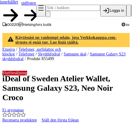
innehållet
sidfoten
Logga in
00220
Helsingfors butik
sv
Käytössäsi on vanhempi selain, jota Verkkokauppa.com-
sivusto ei enää tue. Lue lisää täältä.
Etusivu
/
Telefoner, surfplattor och
klockor
/
Telefoner
/
Skyddsfodral
/
Samsung skal
/
Samsung Galaxy S23
skyddsfodral
/
Produkt 855499
Slutförsäljning
iDeal of Sweden Atelier Wallet,
Samsung Galaxy S23, Neo Noir
Croco
Ei arvosanaa
Recensera produkten
Ställ den första frågan
Produktbilder och videor