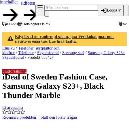
innehållet
sidfoten
Logga in
00220
Helsingfors butik
sv
Käytössäsi on vanhempi selain, jota Verkkokauppa.com-
sivusto ei enää tue. Lue lisää täältä.
Etusivu
/
Telefoner, surfplattor och
klockor
/
Telefoner
/
Skyddsfodral
/
Samsung skal
/
Samsung Galaxy S23+
Skyddsfodral
/
Produkt 855427
Slutförsäljning
iDeal of Sweden Fashion Case,
Samsung Galaxy S23+, Black
Thunder Marble
Ei arvosanaa
Recensera produkten
Ställ den första frågan
Produktbilder och videor