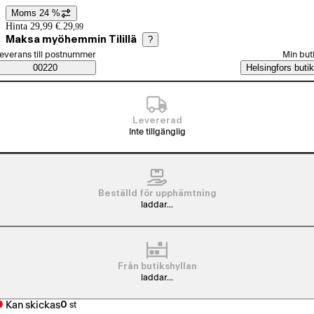
Moms 24 %
Prisinformation
Hinta 29,99 €.
29
,
99
Maksa myöhemmin Tilillä
?
älj beställningssätt
everans till postnummer
Min but
Saatavuustiedot
00220
Helsingfors butik
Levererad
Inte tillgänglig
Beställd för upphämtning
laddar...
Från butikshyllan
laddar...
Kan skickas
0
st