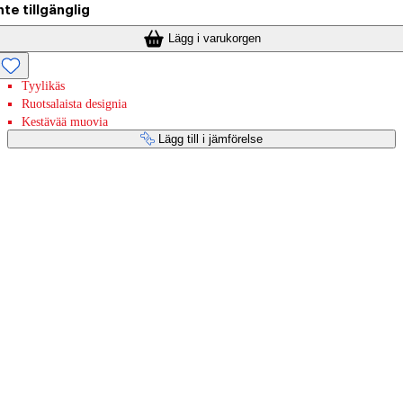
nte tillgänglig
Lägg i varukorgen
Tyylikäs
Ruotsalaista designia
Kestävää muovia
Lägg till i jämförelse
Betaltjänster