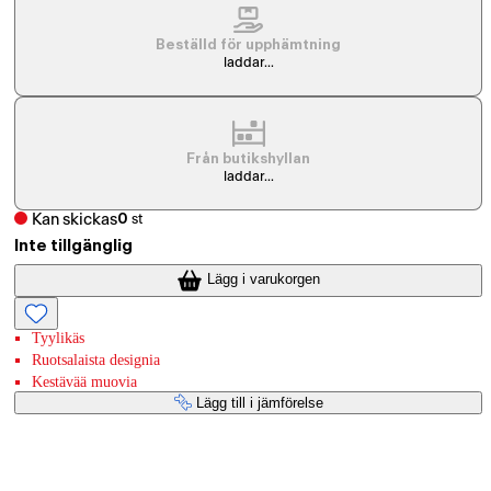
Beställd för upphämtning
laddar...
Från butikshyllan
laddar...
Kan skickas
0
st
Inte tillgänglig
Lägg i varukorgen
Tyylikäs
Ruotsalaista designia
Kestävää muovia
Lägg till i jämförelse