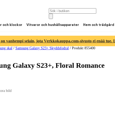
or och klockor
Vitvaror och hushållsapparater
Hem och trädgård
 on vanhempi selain, jota Verkkokauppa.com-sivusto ei enää tue. Lu
ung skal
/
Samsung Galaxy S23+ Skyddsfodral
/
Produkt 855400
sung Galaxy S23+, Floral Romance
tora bild