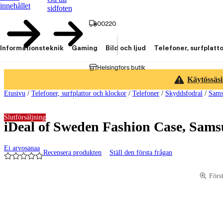
innehållet
sidfoten
00220
Informationsteknik
Gaming
Bild och ljud
Telefoner, surfplatt
Helsingfors butik
Käytössäsi
Etusivu
/
Telefoner, surfplattor och klockor
/
Telefoner
/
Skyddsfodral
/
Sams
Slutförsäljning
iDeal of Sweden Fashion Case, Sam
Ei arvosanaa
Recensera produkten
Ställ den första frågan
Produktbilder och videor
Förs