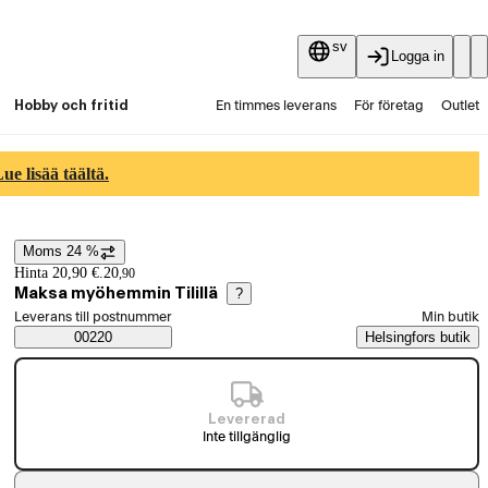
sv
Logga in
Hobby och fritid
En timmes leverans
För företag
Outlet
Fyndpartier
Guider och artiklar
Vaihtokauppa
e lisää täältä.
Tjänster
Aktuellt
Moms 24 %
Prisinformation
Hinta 20,90 €.
20
,
90
Maksa myöhemmin Tilillä
?
Välj beställningssätt
Leverans till postnummer
Min butik
Saatavuustiedot
00220
Helsingfors butik
Levererad
Inte tillgänglig