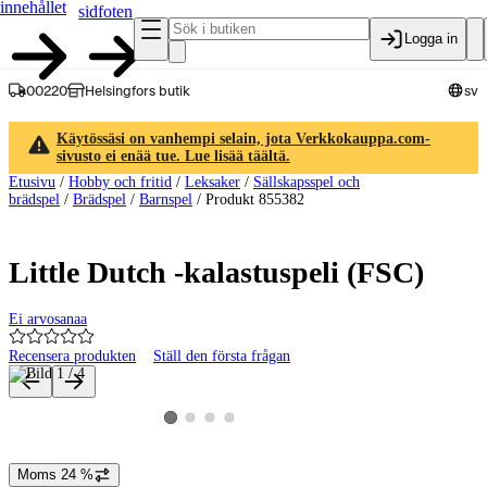
innehållet
sidfoten
Logga in
00220
Helsingfors butik
sv
Käytössäsi on vanhempi selain, jota Verkkokauppa.com-
sivusto ei enää tue. Lue lisää täältä.
Etusivu
/
Hobby och fritid
/
Leksaker
/
Sällskapsspel och
brädspel
/
Brädspel
/
Barnspel
/
Produkt 855382
Little Dutch -kalastuspeli (FSC)
Ei arvosanaa
Recensera produkten
Ställ den första frågan
Produktbilder och videor
Visa produktbild 2
Visa produktbild 3
Visa produktbild 4
Visa produktbild 1
Moms 24 %