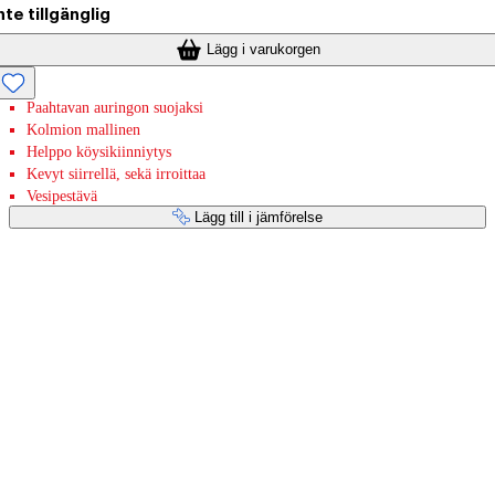
nte tillgänglig
Lägg i varukorgen
Paahtavan auringon suojaksi
Kolmion mallinen
Helppo köysikiinniytys
Kevyt siirrellä, sekä irroittaa
Vesipestävä
Lägg till i jämförelse
Betaltjänster