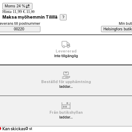
Moms 24 %
Prisinformation
Hinta 11,99 €.
11
,
99
Maksa myöhemmin Tilillä
?
älj beställningssätt
everans till postnummer
Min but
Saatavuustiedot
00220
Helsingfors butik
Levererad
Inte tillgänglig
Beställd för upphämtning
laddar...
Från butikshyllan
laddar...
Kan skickas
0
st