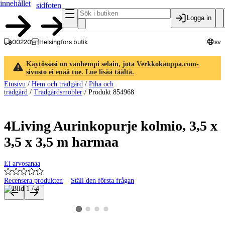
innehållet
sidfoten
Logga in
00220
Helsingfors butik
sv
Käytössäsi on vanhempi selain, jota Verkkokauppa.com-
sivusto ei enää tue. Lue lisää täältä.
Etusivu
/
Hem och trädgård
/
Piha och
trädgård
/
Trädgårdsmöbler
/
Produkt 854968
4Living Aurinkopurje kolmio, 3,5 x
3,5 x 3,5 m harmaa
Ei arvosanaa
Recensera produkten
Ställ den första frågan
Produktbilder och videor
Visa produktbild 2
Visa produktbild 3
Visa produktbild 4
Visa produktbild 1