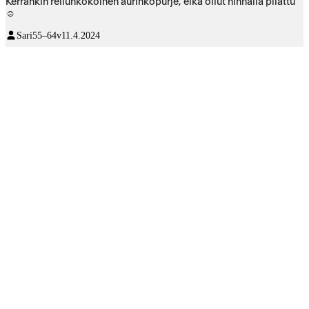
Kerrankin reilunkokoinen aurinkopurje, eikä ollut hinnalla pilattu
☺️
Sari
55–64v
11.4.2024