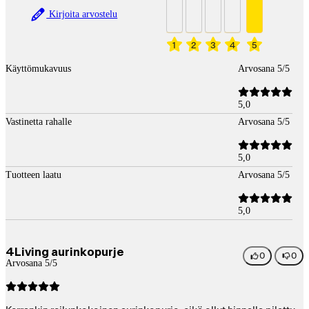
Kirjoita arvostelu
1
2
3
4
5
Käyttömukavuus
Arvosana 5/5
5,0
Vastinetta rahalle
Arvosana 5/5
5,0
Tuotteen laatu
Arvosana 5/5
5,0
4Living aurinkopurje
0
0
Arvosana 5/5