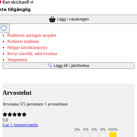
Kan skickas
0
st
nte tillgänglig
Lägg i varukorgen
Paahtavan auringon suojaksi
Kolmion mallinen
Helppo köysikiinniytys
Kevyt siirrellä, sekä irroittaa
Vesipestävä
Lägg till i jämförelse
Betaltjänster
Arvostelut
Arvosana 5/5 perustuen 1 arvosteluun
5,0
Lue 1 tuotearvostelu
0
%
0
%
0
%
0
%
100
%