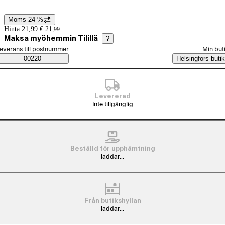
Moms 24 %
Prisinformation
Hinta 21,99 €.
21
,
99
Maksa myöhemmin Tilillä
?
älj beställningssätt
everans till postnummer
Min but
Saatavuustiedot
00220
Helsingfors butik
Levererad
Inte tillgänglig
Beställd för upphämtning
laddar...
Från butikshyllan
laddar...