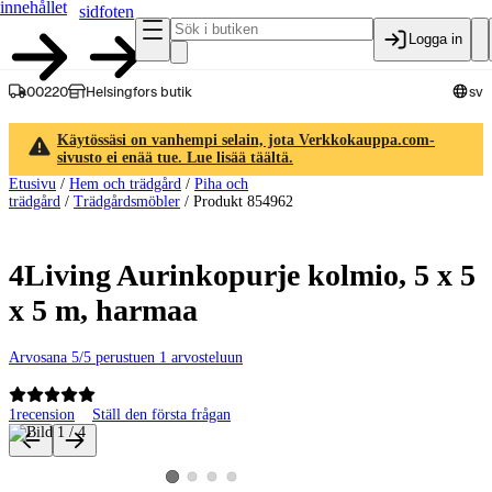
innehållet
sidfoten
Logga in
00220
Helsingfors butik
sv
Käytössäsi on vanhempi selain, jota Verkkokauppa.com-
sivusto ei enää tue. Lue lisää täältä.
Etusivu
/
Hem och trädgård
/
Piha och
trädgård
/
Trädgårdsmöbler
/
Produkt 854962
4Living Aurinkopurje kolmio, 5 x 5
x 5 m, harmaa
Arvosana 5/5 perustuen 1 arvosteluun
1
recension
Ställ den första frågan
Produktbilder och videor
Visa produktbild 2
Visa produktbild 3
Visa produktbild 4
Visa produktbild 1