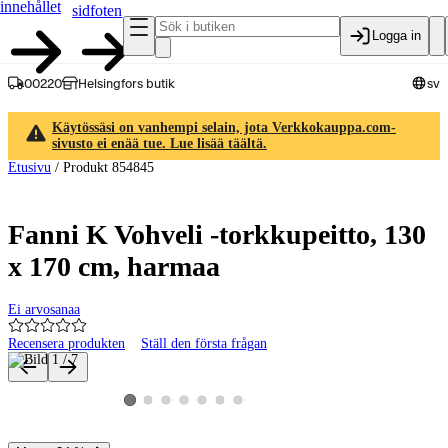
innehållet
sidfoten
Logga in
00220
Helsingfors butik
sv
Käytössäsi on vanhempi selain, jota Verkkokauppa.com-
sivusto ei enää tue. Lue lisää täältä.
Etusivu
/
Produkt 854845
Fanni K Vohveli -torkkupeitto, 130
x 170 cm, harmaa
Ei arvosanaa
Recensera produkten
Ställ den första frågan
Produktbilder och videor
Visa produktbild 2
Visa produktbild 3
Visa produktbild 4
Visa produktbild 5
Visa produktbild 6
Visa produktbild 7
Visa produktbild 1