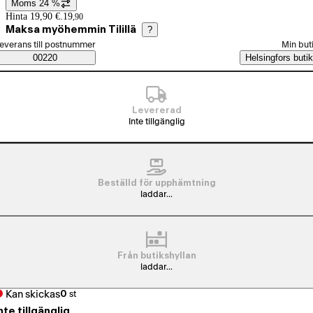
Moms 24 %
Prisinformation
Hinta 19,90 €.
19
,
90
Maksa myöhemmin Tilillä
?
älj beställningssätt
everans till postnummer
Min but
Saatavuustiedot
00220
Helsingfors butik
Levererad
Inte tillgänglig
Beställd för upphämtning
laddar...
Från butikshyllan
laddar...
Kan skickas
0
st
nte tillgänglig