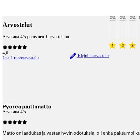
Betaltjänster
0
%
0
%
0
%
Arvostelut
Arvosana 4/5 perustuen 1 arvosteluun
1
2
3
4,0
Kirjoita arvostelu
Lue 1 tuotearvostelu
Pyöreä juuttimatto
Arvosana 4/5
Matto on laadukas ja vastaa hyvin odotuksia, oli ehkä paksumpi kuin 