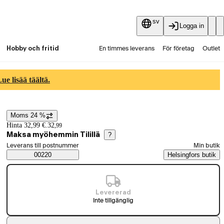
sv
Logga in
Hobby och fritid
En timmes leverans
För företag
Outlet
Fyndpartier
Guider och artiklar
Vaihtokauppa
e lisää täältä.
Tjänster
Aktuellt
Moms 24 %
Prisinformation
Hinta 32,99 €.
32
,
99
Maksa myöhemmin Tilillä
?
Välj beställningssätt
Leverans till postnummer
Min butik
Saatavuustiedot
00220
Helsingfors butik
Levererad
Inte tillgänglig