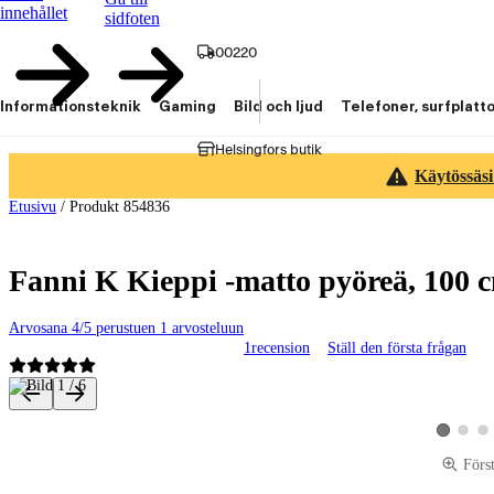
innehållet
sidfoten
00220
Informationsteknik
Gaming
Bild och ljud
Telefoner, surfplatt
Helsingfors butik
Käytössäsi
Etusivu
/
Produkt 854836
Fanni K Kieppi -matto pyöreä, 100 c
Arvosana 4/5 perustuen 1 arvosteluun
1
recension
Ställ den första frågan
Produktbilder och videor
Visa pro
Vis
Visa produ
Förs