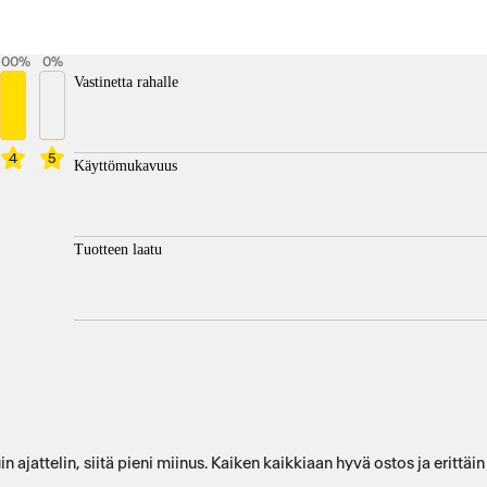
100
%
0
%
Vastinetta rahalle
4
5
Käyttömukavuus
Tuotteen laatu
ajattelin, siitä pieni miinus. Kaiken kaikkiaan hyvä ostos ja erittäin