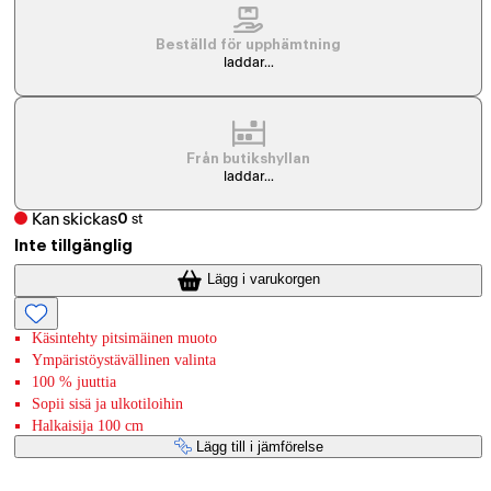
Beställd för upphämtning
laddar...
Från butikshyllan
laddar...
Kan skickas
0
st
Inte tillgänglig
Lägg i varukorgen
Käsintehty pitsimäinen muoto
Ympäristöystävällinen valinta
100 % juuttia
Sopii sisä ja ulkotiloihin
Halkaisija 100 cm
Lägg till i jämförelse