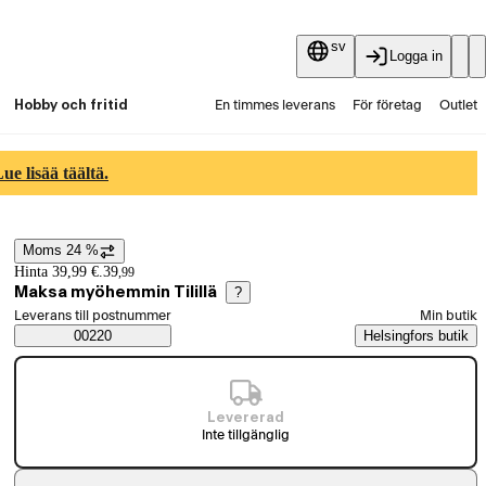
sv
Logga in
Hobby och fritid
En timmes leverans
För företag
Outlet
Fyndpartier
Guider och artiklar
Vaihtokauppa
e lisää täältä.
Tjänster
Aktuellt
Moms 24 %
Prisinformation
Hinta 39,99 €.
39
,
99
Maksa myöhemmin Tilillä
?
Välj beställningssätt
Leverans till postnummer
Min butik
Saatavuustiedot
00220
Helsingfors butik
Levererad
Inte tillgänglig