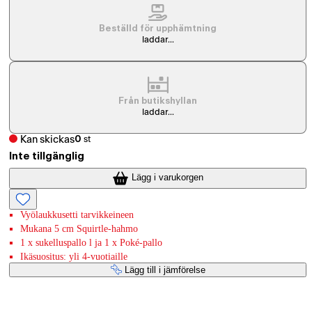
Beställd för upphämtning
laddar...
Från butikshyllan
laddar...
Kan skickas
0
st
Inte tillgänglig
Lägg i varukorgen
Vyölaukkusetti tarvikkeineen
Mukana 5 cm Squirtle-hahmo
1 x sukelluspallo l ja 1 x Poké-pallo
Ikäsuositus: yli 4-vuotiaille
Lägg till i jämförelse