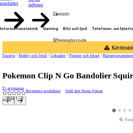
innehållet
sidfoten
00220
Informationsteknik
Gaming
Bild och ljud
Telefoner, surfplatt
Helsingfors butik
Käytössäsi
Etusivu
/
Hobby och fritid
/
Leksaker
/
Figurer och lekset
/
Barnprogrammens
Pokemon Clip N Go Bandolier Squirtl
Ei arvosanaa
Recensera produkten
Ställ den första frågan
Produktbilder och videor
Visa produktbi
Visa pro
Vis
Visa produktbi
Förs