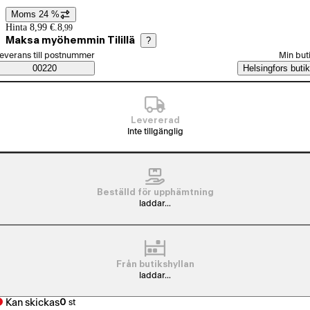
Moms 24 %
Prisinformation
Hinta 8,99 €.
8
,
99
Maksa myöhemmin Tilillä
?
älj beställningssätt
everans till postnummer
Min but
Saatavuustiedot
00220
Helsingfors butik
Levererad
Inte tillgänglig
Beställd för upphämtning
laddar...
Från butikshyllan
laddar...
Kan skickas
0
st