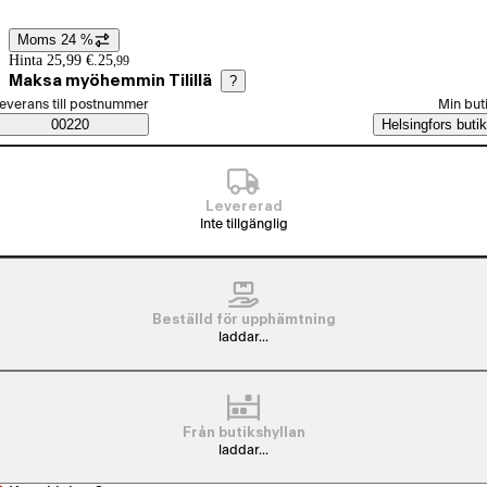
Moms 24 %
Prisinformation
Hinta 25,99 €.
25
,
99
Maksa myöhemmin Tilillä
?
älj beställningssätt
everans till postnummer
Min but
Saatavuustiedot
00220
Helsingfors butik
Levererad
Inte tillgänglig
Beställd för upphämtning
laddar...
Från butikshyllan
laddar...