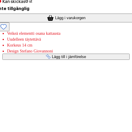
Kan skickas
0
st
nte tillgänglig
Lägg i varukorgen
Veikeä elementti osana kattausta
Uudelleen täytettävä
Korkeus 14 cm
Design Stefano Giovannoni
Lägg till i jämförelse
Betaltjänster