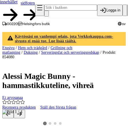
innehållet
sidfoten
Logga in
00220
Helsingfors butik
sv
Käytössäsi on vanhempi selain, jota Verkkokauppa.com-
sivusto ei enää tue. Lue lisää täältä.
Etusivu
/
Hem och trädgård
/
Grillning och
matlagning
/
Dukning
/
Serveringsfat och serveringsredskap
/
Produkt
854080
Alessi Magic Bunny -
hammastikkuteline, vihreä
Ei arvosanaa
Recensera produkten
Ställ den första frågan
Produktbilder och videor
Visa produktbild 2
Visa produktbild 3
Visa produktbild 4
Visa produktbild 1