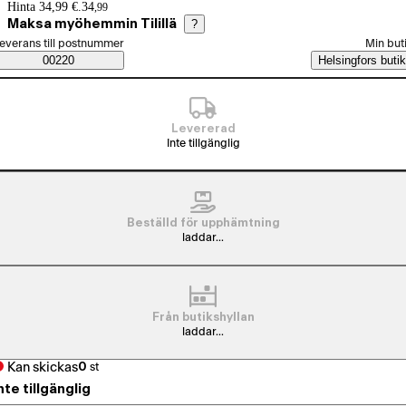
Prisinformation
Hinta 34,99 €.
34
,
99
Maksa myöhemmin Tilillä
?
älj beställningssätt
everans till postnummer
Min but
Saatavuustiedot
00220
Helsingfors butik
Levererad
Inte tillgänglig
Beställd för upphämtning
laddar...
Från butikshyllan
laddar...
Kan skickas
0
st
nte tillgänglig