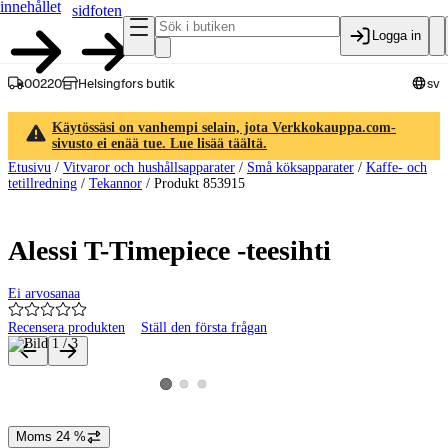
innehållet
sidfoten
Logga in
00220
Helsingfors butik
sv
Käytössäsi on vanhempi selain, jota Verkkokauppa.com-
sivusto ei enää tue. Lue lisää täältä.
Etusivu
/
Vitvaror och hushållsapparater
/
Små köksapparater
/
Kaffe- och
tetillredning
/
Tekannor
/
Produkt 853915
Alessi T-Timepiece -teesihti
Ei arvosanaa
Recensera produkten
Ställ den första frågan
Produktbilder och videor
Visa produktbild 2
Visa produktbild 3
Visa produktbild 1
Moms 24 %