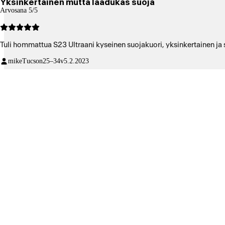
Yksinkertainen mutta laadukas suoja
Arvosana 5/5
Tuli hommattua S23 Ultraani kyseinen suojakuori, yksinkertainen ja s
mikeTucson
25–34v
5.2.2023