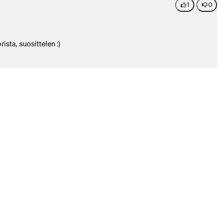
1
0
sta, suosittelen :)