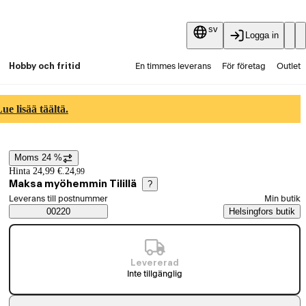
sv
Logga in
Hobby och fritid
En timmes leverans
För företag
Outlet
Fyndpartier
Guider och artiklar
Vaihtokauppa
e lisää täältä.
Tjänster
Aktuellt
Moms 24 %
Prisinformation
Hinta 24,99 €.
24
,
99
Maksa myöhemmin Tilillä
?
Välj beställningssätt
Leverans till postnummer
Min butik
Saatavuustiedot
00220
Helsingfors butik
Levererad
Inte tillgänglig