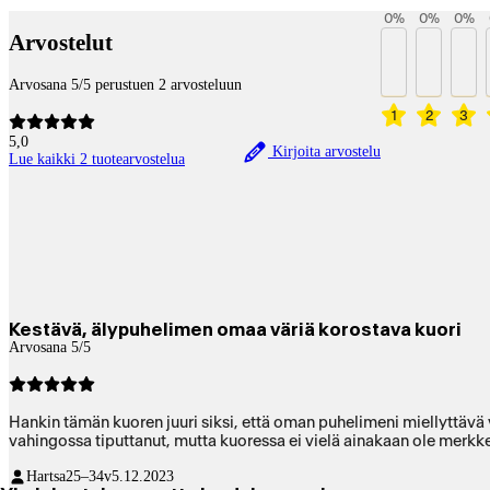
0
%
0
%
0
%
Arvostelut
Arvosana 5/5 perustuen 2 arvosteluun
1
2
3
5,0
Kirjoita arvostelu
Lue kaikki 2 tuotearvostelua
Kestävä, älypuhelimen omaa väriä korostava kuori
Arvosana 5/5
Hankin tämän kuoren juuri siksi, että oman puhelimeni miellyttävä 
vahingossa tiputtanut, mutta kuoressa ei vielä ainakaan ole merkk
Hartsa
25–34v
5.12.2023