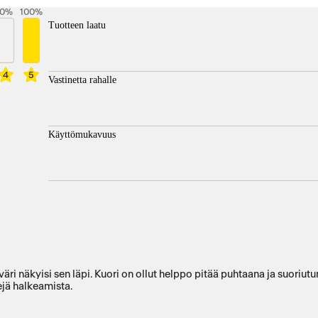
0
%
100
%
Tuotteen laatu
4
5
Vastinetta rahalle
Käyttömukavuus
väri näkyisi sen läpi. Kuori on ollut helppo pitää puhtaana ja suori
ejä halkeamista.