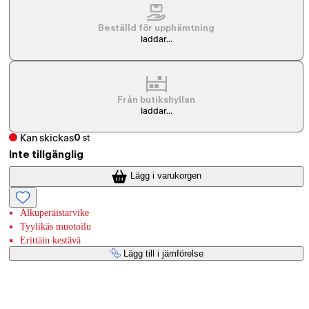
Beställd för upphämtning
laddar...
Från butikshyllan
laddar...
Kan skickas
0
st
Inte tillgänglig
Lägg i varukorgen
Alkuperäistarvike
Tyylikäs muotoilu
Erittäin kestävä
Lägg till i jämförelse