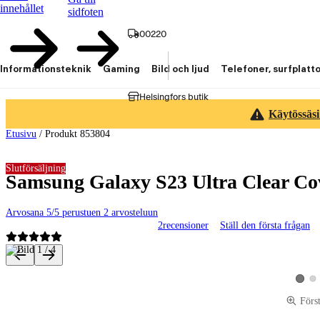
innehållet
sidfoten
00220
Informationsteknik
Gaming
Bild och ljud
Telefoner, surfplatt
Helsingfors butik
Käytössäsi
Etusivu
/
Produkt 853804
Slutförsäljning
Samsung Galaxy S23 Ultra Clear Cov
Arvosana 5/5 perustuen 2 arvosteluun
2
recensioner
Ställ den första frågan
Produktbilder och videor
Vis
Visa p
Förs