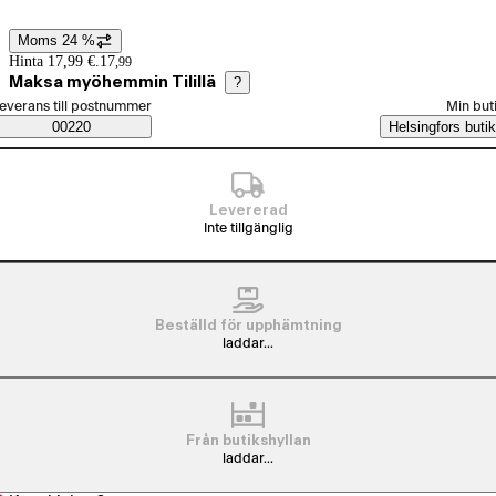
Moms 24 %
Prisinformation
Hinta 17,99 €.
17
,
99
Maksa myöhemmin Tilillä
?
älj beställningssätt
everans till postnummer
Min but
Saatavuustiedot
00220
Helsingfors butik
Levererad
Inte tillgänglig
Beställd för upphämtning
laddar...
Från butikshyllan
laddar...