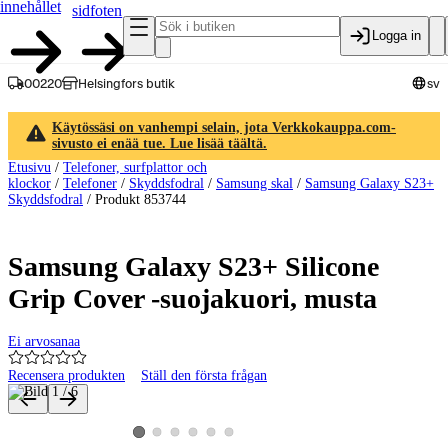
innehållet
sidfoten
Logga in
00220
Helsingfors butik
sv
Käytössäsi on vanhempi selain, jota Verkkokauppa.com-
sivusto ei enää tue. Lue lisää täältä.
Etusivu
/
Telefoner, surfplattor och
klockor
/
Telefoner
/
Skyddsfodral
/
Samsung skal
/
Samsung Galaxy S23+
Skyddsfodral
/
Produkt 853744
Samsung Galaxy S23+ Silicone
Grip Cover -suojakuori, musta
Ei arvosanaa
Recensera produkten
Ställ den första frågan
Produktbilder och videor
Visa produktbild 2
Visa produktbild 3
Visa produktbild 4
Visa produktbild 5
Visa produktbild 6
Visa produktbild 1