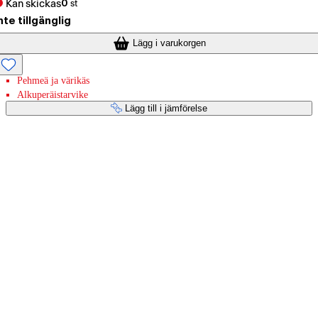
Kan skickas
0
st
nte tillgänglig
Lägg i varukorgen
Pehmeä ja värikäs
Alkuperäistarvike
Lägg till i jämförelse
Betaltjänster