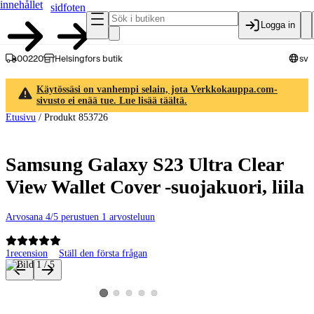
innehållet
sidfoten
Logga in
00220
Helsingfors butik
sv
Käytössäsi on vanhempi selain, jota Verkkokauppa.com-
sivusto ei enää tue. Lue lisää täältä.
Etusivu
/
Produkt 853726
Samsung Galaxy S23 Ultra Clear
View Wallet Cover -suojakuori, liila
Arvosana 4/5 perustuen 1 arvosteluun
1
recension
Ställ den första frågan
Produktbilder och videor
Visa produktbild 2
Visa produktbild 3
Visa produktbild 4
Visa produktbild 5
Visa produktbild 1