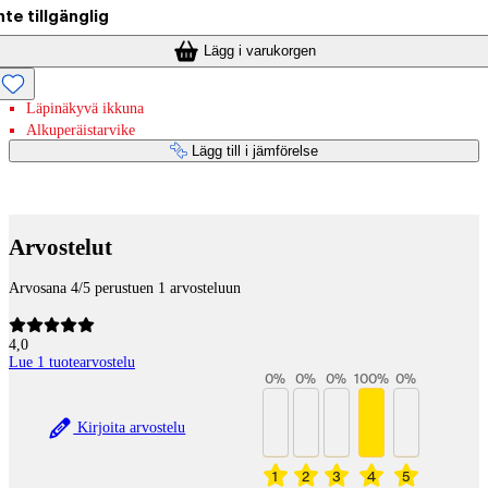
nte tillgänglig
Lägg i varukorgen
Läpinäkyvä ikkuna
Alkuperäistarvike
Lägg till i jämförelse
Betaltjänster
Arvostelut
Arvosana 4/5 perustuen 1 arvosteluun
4,0
Lue 1 tuotearvostelu
0
%
0
%
0
%
100
%
0
%
Kirjoita arvostelu
1
2
3
4
5