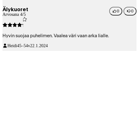
Älykuoret
0
0
Arvosana 4/5
Hyvin suojaa puhelimen. Vaalea väri vaan arka lialle.
Heidi
45–54v
22.1.2024