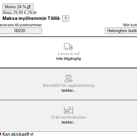
Moms 24 %
Prisinformation
Hinta 29,99 €.
29
,
99
Maksa myöhemmin Tilillä
?
älj beställningssätt
everans till postnummer
Min but
Saatavuustiedot
00220
Helsingfors butik
Levererad
Inte tillgänglig
Beställd för upphämtning
laddar...
Från butikshyllan
laddar...
Kan skickas
0
st