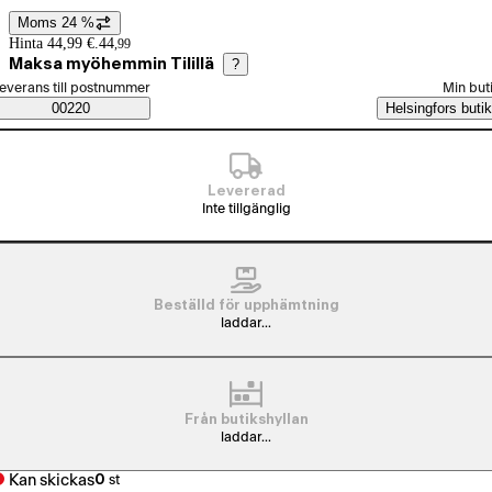
Moms 24 %
Prisinformation
Hinta 44,99 €.
44
,
99
Maksa myöhemmin Tilillä
?
älj beställningssätt
everans till postnummer
Min but
Saatavuustiedot
00220
Helsingfors butik
Levererad
Inte tillgänglig
Beställd för upphämtning
laddar...
Från butikshyllan
laddar...
Kan skickas
0
st