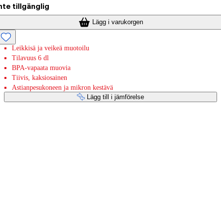
nte tillgänglig
Lägg i varukorgen
Leikkisä ja veikeä muotoilu
Tilavuus 6 dl
BPA-vapaata muovia
Tiivis, kaksiosainen
Astianpesukoneen ja mikron kestävä
Lägg till i jämförelse
Betaltjänster