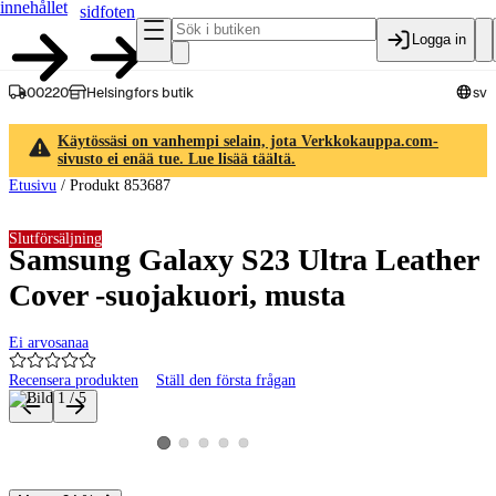
innehållet
sidfoten
Logga in
00220
Helsingfors butik
sv
Käytössäsi on vanhempi selain, jota Verkkokauppa.com-
sivusto ei enää tue. Lue lisää täältä.
Etusivu
/
Produkt 853687
Slutförsäljning
Samsung Galaxy S23 Ultra Leather
Cover -suojakuori, musta
Ei arvosanaa
Recensera produkten
Ställ den första frågan
Produktbilder och videor
Visa produktbild 2
Visa produktbild 3
Visa produktbild 4
Visa produktbild 5
Visa produktbild 1