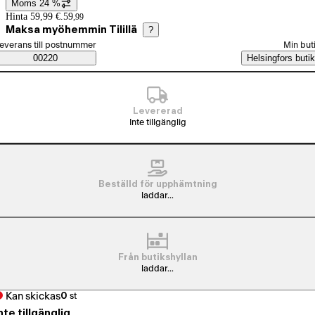
Moms 24 %
Prisinformation
Hinta 59,99 €.
59
,
99
Maksa myöhemmin Tilillä
?
älj beställningssätt
everans till postnummer
Min but
Saatavuustiedot
00220
Helsingfors butik
Levererad
Inte tillgänglig
Beställd för upphämtning
laddar...
Från butikshyllan
laddar...
Kan skickas
0
st
nte tillgänglig