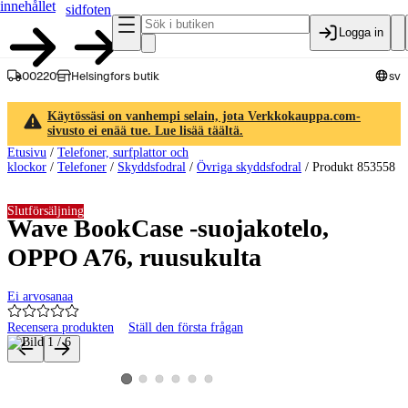
innehållet
sidfoten
Logga in
00220
Helsingfors butik
sv
Käytössäsi on vanhempi selain, jota Verkkokauppa.com-
sivusto ei enää tue. Lue lisää täältä.
Etusivu
/
Telefoner, surfplattor och
klockor
/
Telefoner
/
Skyddsfodral
/
Övriga skyddsfodral
/
Produkt 853558
Slutförsäljning
Wave BookCase -suojakotelo,
OPPO A76, ruusukulta
Ei arvosanaa
Recensera produkten
Ställ den första frågan
Produktbilder och videor
Visa produktbild 2
Visa produktbild 3
Visa produktbild 4
Visa produktbild 5
Visa produktbild 6
Visa produktbild 1