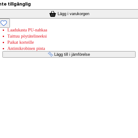
nte tillgänglig
Lägg i varukorgen
Laadukasta PU-nahkaa
Taittuu pöytätelineeksi
Paikat korteille
Antimikrobinen pinta
Lägg till i jämförelse
Betaltjänster