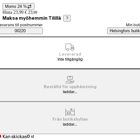
Moms 24 %
Prisinformation
Hinta 23,99 €.
23
,
99
Maksa myöhemmin Tilillä
?
älj beställningssätt
everans till postnummer
Min but
Saatavuustiedot
00220
Helsingfors butik
Levererad
Inte tillgänglig
Beställd för upphämtning
laddar...
Från butikshyllan
laddar...
Kan skickas
0
st