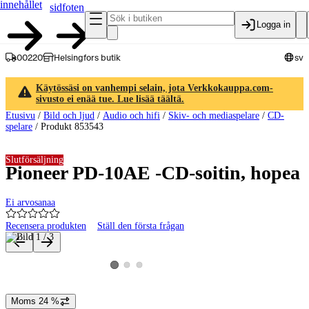
innehållet
sidfoten
Logga in
00220
Helsingfors butik
sv
Käytössäsi on vanhempi selain, jota Verkkokauppa.com-
sivusto ei enää tue. Lue lisää täältä.
Etusivu
/
Bild och ljud
/
Audio och hifi
/
Skiv- och mediaspelare
/
CD-
spelare
/
Produkt 853543
Slutförsäljning
Pioneer PD-10AE -CD-soitin, hopea
Ei arvosanaa
Recensera produkten
Ställ den första frågan
Produktbilder och videor
Visa produktbild 2
Visa produktbild 3
Visa produktbild 1
Moms 24 %