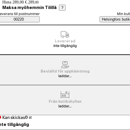
Prisinformation
Hinta 289,00 €.
289
,
00
Maksa myöhemmin Tilillä
?
älj beställningssätt
everans till postnummer
Min but
Saatavuustiedot
00220
Helsingfors butik
Levererad
Inte tillgänglig
Beställd för upphämtning
laddar...
Från butikshyllan
laddar...
Kan skickas
0
st
nte tillgänglig