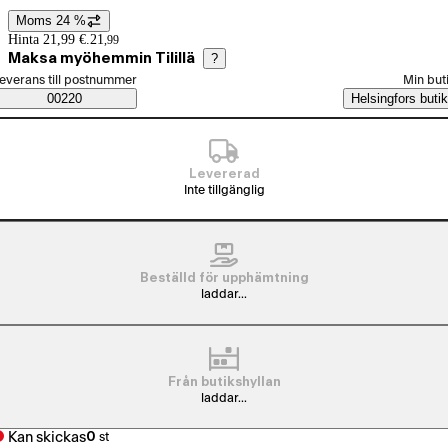
Moms 24 %
Prisinformation
Hinta 21,99 €.
21
,
99
Maksa myöhemmin Tilillä
?
älj beställningssätt
everans till postnummer
Min but
Saatavuustiedot
00220
Helsingfors butik
Levererad
Inte tillgänglig
Beställd för upphämtning
laddar...
Från butikshyllan
laddar...
Kan skickas
0
st