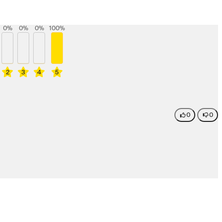
0
%
0
%
0
%
100
%
2
3
4
5
0
0