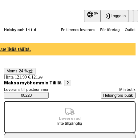
sv
Logga in
Hobby och fritid
En timmes leverans
För företag
Outlet
Fyndpartier
Guider och artiklar
Vaihtokauppa
e lisää täältä.
Tjänster
Aktuellt
Moms 24 %
Prisinformation
Hinta 121,99 €.
121
,
99
Maksa myöhemmin Tilillä
?
Välj beställningssätt
Leverans till postnummer
Min butik
Saatavuustiedot
00220
Helsingfors butik
Levererad
Inte tillgänglig