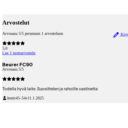
Betaltjänster
Arvostelut
Arvosana 5/5 perustuen 1 arvosteluun
Kirjo
5,0
Lue 1 tuotearvostelu
Beurer FC90
Arvosana 5/5
Todella hyvä laite .Suosittelen ja rahoille vastinetta
Jenitr
45–54v
11.1.2025