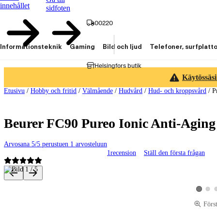
innehållet
sidfoten
00220
Informationsteknik
Gaming
Bild och ljud
Telefoner, surfplatt
Helsingfors butik
Käytössäsi
Etusivu
/
Hobby och fritid
/
Välmående
/
Hudvård
/
Hud- och kroppsvård
/
P
Beurer FC90 Pureo Ionic Anti-Aging 
Arvosana 5/5 perustuen 1 arvosteluun
1
recension
Ställ den första frågan
Produktbilder och videor
Visa p
Visa pro
Förs