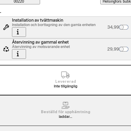
Saatavuustiedot
00220
Helsingfors butik
…
Installation av tvättmaskin
Installation och borttagning av den gamla enheten
Palvelun hin
34,99
Återvinning av gammal enhet
Återvinning av motsvarande enhet
Palvelun hin
29,99
Levererad
Inte tillgänglig
Beställd för upphämtning
laddar...