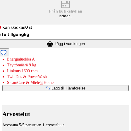
Från butikshyllan
laddar...
Kan skickas
0
st
nte tillgänglig
Lägg i varukorgen
Energialuokka A
Täyttömäärä 9 kg
Linkous 1600 rpm
TwinDos & PowerWash
SteamCare & Miele@Home
Lägg till i jämförelse
Betaltjänster
Arvostelut
Arvosana 5/5 perustuen 1 arvosteluun