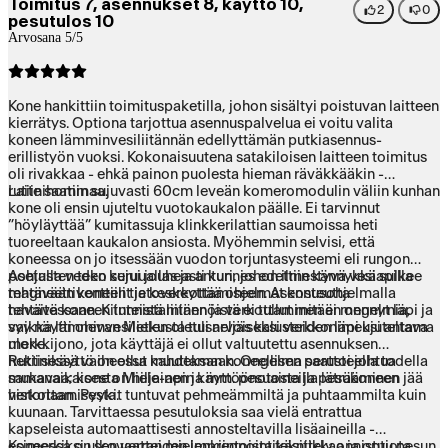
Toimitus 7, asennukset 8, käyttö 10,
2
0
pesutulos 10
Arvosana 5/5
Kone hankittiin toimituspaketilla, johon sisältyi poistuvan laitteen
kierrätys. Optiona tarjottua asennuspalvelua ei voitu valita
koneen lämminvesiliitännän edellyttämän putkiasennus-
erillistyön vuoksi. Kokonaisuutena satakiloisen laitteen toimitus
oli rivakkaa - ehkä painon puolesta hieman räväkkääkin -
rutiinihommaa.
Laite saatiin sujuvasti 60cm leveän komeromodulin väliin kunhan
kone oli ensin ujuteltu vuotokaukalon päälle. Ei tarvinnut
”höyläyttää” kumitassuja klinkkerilattian saumoissa heti
tuoreeltaan kaukalon ansiosta. Myöhemmin selvisi, että
koneessa on jo itsessään vuodon torjuntasysteemi eli rungon
pohjalla veden keruuallas ja anturi, johon ilmestyvä vesi sulkee
Asetusten teko sujui jouheasti kunnes edettiin kännykkäapilla
magneettiventtiilit ja keskeyttää ohjelmat kosteutta
tehtävään koneen tietoverkottamiseen. Asennusohjelmalla
havaitessaan. Kiinteistä liitännöistä ei tullut mitään ongelmia,
tehtävä koneen tunnistaminen ja verkottaminen ei mennyt läpi ja
vaikka lämminvesiletkusta tuli neljäs kalusteiden läpi ujuteltava
syy näytti olevan Mielen oletusarvoiseksi verkkonimeksi antama
uloke.
merkkijono, jota käyttäjä ei ollut valtuutettu asennuksen
hektisessä vaiheessa muuttamaan. Ongelma saattoi johtua
Rutiinikäyttö on ollut kahdeksan koneellisen perusteella todella
samanaikaisesta Miele-apin käyttöönotosta ja pesukoneen
mukavaa; kone on hiljainen ja mm. pesuaineilla läträäminen jää
verkottamisesta.
historiaan. Pyykit tuntuvat pehmeämmiltä ja puhtaammilta kuin
kuunaan. Tarvittaessa pesutuloksia saa vielä entrattua
kapseleista automaattisesti annosteltavilla lisäaineilla -
esimerkiksi ulkovaatteiden impregnointikäsittely onnistuu pesun
Koneessa on sen verran mielenkiintoista tekniikkaa ja optiota,