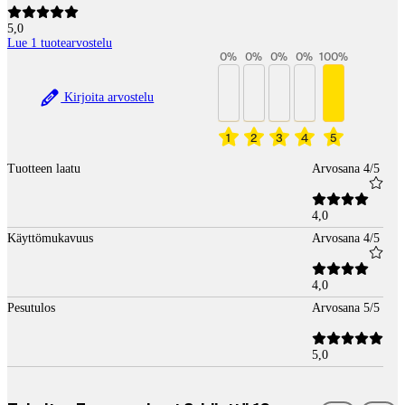
5,0
Lue 1 tuotearvostelu
0
%
0
%
0
%
0
%
100
%
Kirjoita arvostelu
1
2
3
4
5
Tuotteen laatu
Arvosana 4/5
4,0
Käyttömukavuus
Arvosana 4/5
4,0
Pesutulos
Arvosana 5/5
5,0