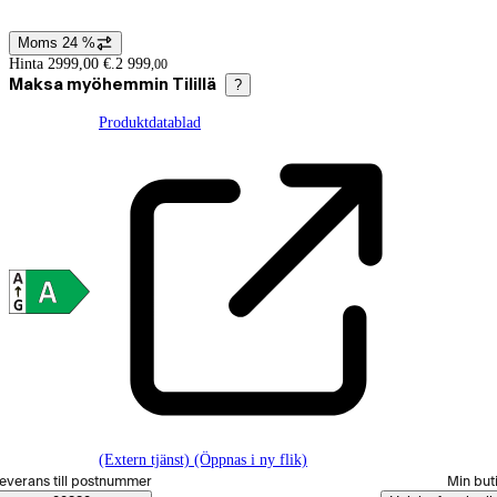
Moms 24 %
Prisinformation
Hinta 2999,00 €.
2 999
,
00
Maksa myöhemmin Tilillä
?
Produktdatablad
(Extern tjänst) (Öppnas i ny flik)
älj beställningssätt
everans till postnummer
Min but