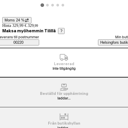
Visa produktbild 2
Visa produktbild 3
Visa produktbild 4
Visa produktbild 5
Visa produktbild 1
Moms 24 %
Prisinformation
Hinta 329,99 €.
329
,
99
Maksa myöhemmin Tilillä
?
älj beställningssätt
everans till postnummer
Min but
Saatavuustiedot
00220
Helsingfors butik
Levererad
Inte tillgänglig
Beställd för upphämtning
laddar...
Från butikshyllan