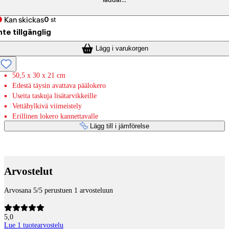
laddar...
Kan skickas
0
st
nte tillgänglig
Lägg i varukorgen
50,5 x 30 x 21 cm
Edestä täysin avattava päälokero
Useita taskuja lisätarvikkeille
Vettähylkivä viimeistely
Erillinen lokero kannettavalle
Lägg till i jämförelse
Betaltjänster
Arvostelut
Arvosana 5/5 perustuen 1 arvosteluun
5,0
Lue 1 tuotearvostelu