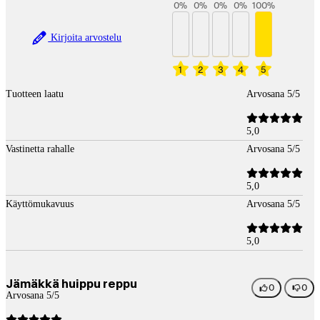
0
%
0
%
0
%
0
%
100
%
Kirjoita arvostelu
1
2
3
4
5
Tuotteen laatu
Arvosana 5/5
5,0
Vastinetta rahalle
Arvosana 5/5
5,0
Käyttömukavuus
Arvosana 5/5
5,0
Jämäkkä huippu reppu
0
0
Arvosana 5/5