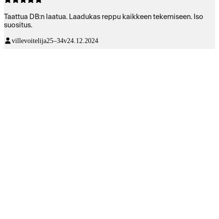
Taattua DB:n laatua. Laadukas reppu kaikkeen tekemiseen. Iso
suositus.
villevoitelija
25–34v
24.12.2024