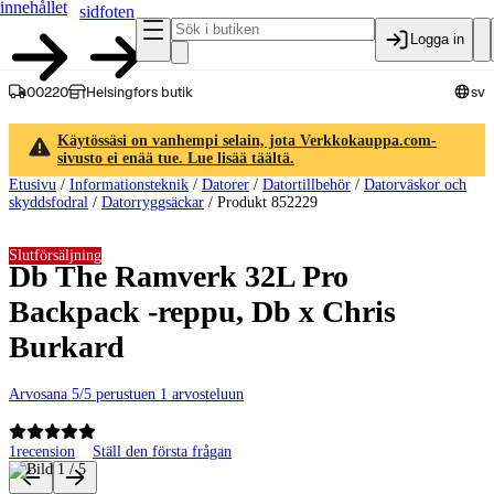
innehållet
sidfoten
Logga in
00220
Helsingfors butik
sv
Käytössäsi on vanhempi selain, jota Verkkokauppa.com-
sivusto ei enää tue. Lue lisää täältä.
Etusivu
/
Informationsteknik
/
Datorer
/
Datortillbehör
/
Datorväskor och
skyddsfodral
/
Datorryggsäckar
/
Produkt 852229
Slutförsäljning
Db The Ramverk 32L Pro
Backpack -reppu, Db x Chris
Burkard
Arvosana 5/5 perustuen 1 arvosteluun
1
recension
Ställ den första frågan
Produktbilder och videor