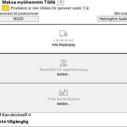
Maksa myöhemmin Tilillä
?
3
Produkten är inte tillåten för personer under 3 år.
älj beställningssätt
everans till postnummer
Min but
Saatavuustiedot
00220
Helsingfors butik
Levererad
Inte tillgänglig
Beställd för upphämtning
laddar...
Från butikshyllan
laddar...
Kan skickas
0
st
nte tillgänglig