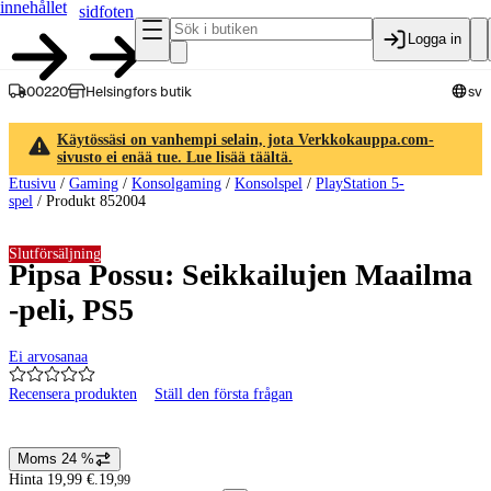
innehållet
sidfoten
Logga in
00220
Helsingfors butik
sv
Käytössäsi on vanhempi selain, jota Verkkokauppa.com-
sivusto ei enää tue. Lue lisää täältä.
Etusivu
/
Gaming
/
Konsolgaming
/
Konsolspel
/
PlayStation 5-
spel
/
Produkt 852004
Slutförsäljning
Pipsa Possu: Seikkailujen Maailma
-peli, PS5
Ei arvosanaa
Recensera produkten
Ställ den första frågan
Produktbilder och videor
Moms 24 %
Prisinformation
Hinta 19,99 €.
19
,
99