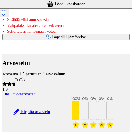
Lägg i varukorgen
Sisältää viisi annospussia
Välipalaksi tai ateriankorvikkeena
Sekoitetaan lämpimään veteen
Lägg till i jämförelse
Betaltjänster
Arvostelut
Arvosana 1/5 perustuen 1 arvosteluun
1,0
Lue 1 tuotearvostelu
100
%
0
%
0
%
0
%
0
%
Kirjoita arvostelu
1
2
3
4
5