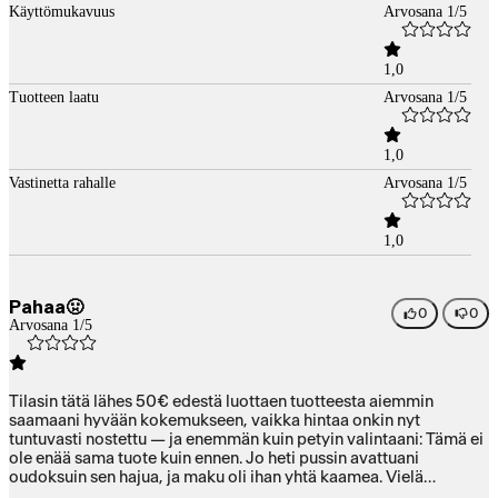
Käyttömukavuus
Arvosana 1/5
1,0
Tuotteen laatu
Arvosana 1/5
1,0
Vastinetta rahalle
Arvosana 1/5
1,0
Pahaa🤢
0
0
Arvosana 1/5
Tilasin tätä lähes 50€ edestä luottaen tuotteesta aiemmin
saamaani hyvään kokemukseen, vaikka hintaa onkin nyt
tuntuvasti nostettu — ja enemmän kuin petyin valintaani: Tämä ei
ole enää sama tuote kuin ennen. Jo heti pussin avattuani
oudoksuin sen hajua, ja maku oli ihan yhtä kaamea. Vielä
jätepussikin oli kiikutettava toisaalle, kun en sietänyt vielä