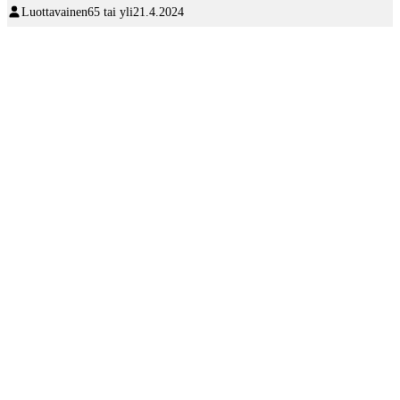
Luottavainen
65 tai yli
21.4.2024
siiitäkin lähtevää lemua sen sinne kumottuani. Tämä on kyllä
todella väärin vanhaa asiakasta kohtaan. Hyväuskoisesti sitä
luottaen uskoo saavansa samalla nimellä mainostettua tuotetta
ja saakin jotain ihan muuta!