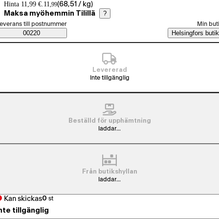
Prisinformation
Hinta 11,99 €.
11
(
68,51 / kg
)
,
99
Maksa myöhemmin Tilillä
?
älj beställningssätt
everans till postnummer
Min but
Saatavuustiedot
00220
Helsingfors butik
Levererad
Inte tillgänglig
Beställd för upphämtning
laddar...
Från butikshyllan
laddar...
Kan skickas
0
st
nte tillgänglig