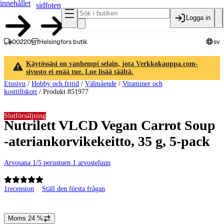
innehållet
sidfoten
Logga in
00220
Helsingfors butik
sv
Käytössäsi on vanhempi selain, jota Verkkokauppa.com-
sivusto ei enää tue. Lue lisää täältä.
Etusivu
/
Hobby och fritid
/
Välmående
/
Vitaminer och
kosttillskott
/
Produkt 851977
Slutförsäljning
Nutrilett VLCD Vegan Carrot Soup
-ateriankorvikekeitto, 35 g, 5-pack
Arvosana 1/5 perustuen 1 arvosteluun
1
recension
Ställ den första frågan
Produktbilder och videor
Moms 24 %