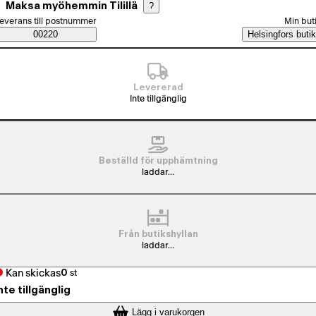
Maksa myöhemmin Tilillä
?
älj beställningssätt
everans till postnummer
Min but
Saatavuustiedot
00220
Helsingfors butik
Levererad
Inte tillgänglig
Beställd för upphämtning
laddar...
Från butikshyllan
laddar...
Kan skickas
0
st
nte tillgänglig
Lägg i varukorgen