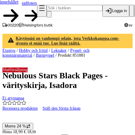
innehållet
sidfoten
Logga in
00220
Helsingfors butik
sv
Käytössäsi on vanhempi selain, jota Verkkokauppa.com-
sivusto ei enää tue. Lue lisää täältä.
Etusivu
/
Hobby och fritid
/
Leksaker
/
Pyssel- och
konstnärsmaterial
/
Barnpyssel
/
Produkt 851881
Slutförsäljning
Nebulous Stars Black Pages -
värityskirja, Isadora
Ei arvosanaa
Recensera produkten
Ställ den första frågan
Produktbilder och videor
Moms 24 %
Prisinformation
Hinta 18,99 €.
18
,
99