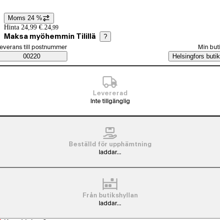
Moms 24 %
Prisinformation
Hinta 24,99 €.
24
,
99
Maksa myöhemmin Tilillä
?
älj beställningssätt
everans till postnummer
Min but
Saatavuustiedot
00220
Helsingfors butik
Levererad
Inte tillgänglig
Beställd för upphämtning
laddar...
Från butikshyllan
laddar...