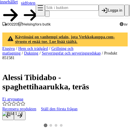
innehållet
sidfoten
Logga in
00220
Helsingfors butik
sv
Käytössäsi on vanhempi selain, jota Verkkokauppa.com-
sivusto ei enää tue. Lue lisää täältä.
Etusivu
/
Hem och trädgård
/
Grillning och
matlagning
/
Dukning
/
Serveringsfat och serveringsredskap
/
Produkt
851581
Alessi Tibidabo -
spaghettihaarukka, teräs
Ei arvosanaa
Recensera produkten
Ställ den första frågan
Produktbilder och videor
Visa produktbild 2
Visa produktbild 3
Visa produktbild 4
Visa produktbild 1