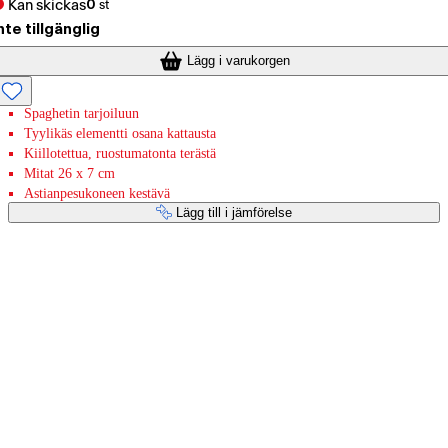
Kan skickas
0
st
nte tillgänglig
Lägg i varukorgen
Spaghetin tarjoiluun
Tyylikäs elementti osana kattausta
Kiillotettua, ruostumatonta terästä
Mitat 26 x 7 cm
Astianpesukoneen kestävä
Lägg till i jämförelse
Betaltjänster