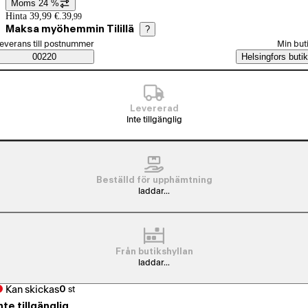
Moms 24 %
Prisinformation
Hinta 39,99 €.
39
,
99
Maksa myöhemmin Tilillä
?
älj beställningssätt
everans till postnummer
Min but
Saatavuustiedot
00220
Helsingfors butik
Levererad
Inte tillgänglig
Beställd för upphämtning
laddar...
Från butikshyllan
laddar...
Kan skickas
0
st
nte tillgänglig