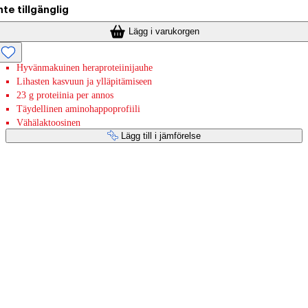
nte tillgänglig
Lägg i varukorgen
Hyvänmakuinen heraproteiinijauhe
Lihasten kasvuun ja ylläpitämiseen
23 g proteiinia per annos
Täydellinen aminohappoprofiili
Vähälaktoosinen
Lägg till i jämförelse
Betaltjänster