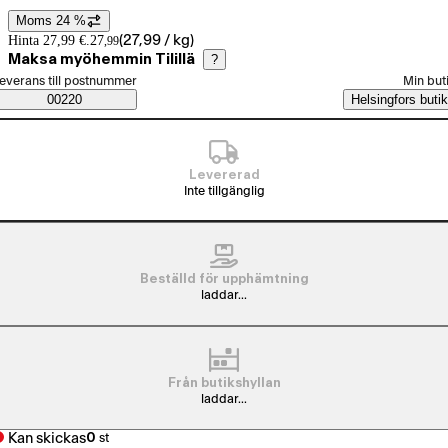
Moms 24 %
Prisinformation
Hinta 27,99 €.
27
(
27,99 / kg
)
,
99
Maksa myöhemmin Tilillä
?
älj beställningssätt
everans till postnummer
Min but
Saatavuustiedot
00220
Helsingfors butik
Levererad
Inte tillgänglig
Beställd för upphämtning
laddar...
Från butikshyllan
laddar...
Kan skickas
0
st