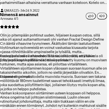
parhaimmillaan alhaisina verrattuna vanhaan koteloon. Kotelo on
helppo pitää puhtaana ja komponenttien vaihdot helpompaa, kun
QMAS2
25–34v
24.9.2022
on enemmän tilaa työskennellä. Ainoa miinus tulee kotelon
Nimensä ansainnut
hinnasta, mutta uskon, että kotelon laatu maksaa itsensä takaisin,
0
0
Arvosana 4/5
kun ei tarvitse koteloita enää vaihtaa pitkään aikaan, kun tätä
tehokkaampaa ja hiljaista ilmajäähdytykselle sopivaa koppaa ei
löydy.
Olin jo pitempään pohtinut uuden, hiljaisen kuupan ostoa, sillä
aika oli ajanut auttamattomasti ohi vanhan Fractal Design Define
C:n ääntä vihaavine tyynyineen. Äkättyäni tämän laatutuotteen
löytönurkan syövereistä en voinut vastustaa kiusausta tarjota
ojassa röhnöttävälle umpinaiselle ja tylsällä, mutta
eurooppalaiselle vaihtoehdolla kotia, olkoonkin, että kaveria oli
Ensivaikutelma oli muovinen. Sitä se kieltämättä on yhäkin.
joku jo päässyt konffaamaan ennen minua.
Erityisesti kopan päällä nököttävä pyöristetty kuomu on muovisen
tuntuinen, mutta ajaa asiansa, eli piilottaa virtalähteen.
Virtalähteen sijoittaminen kopan yläosaan suoraan kuomun alle on
takaisinheitto aikoihin, jolloin no siellä järjestään olivatkin. En
kokenut ongelmaksi.
Etupaneeli on myös todella muovista muovia. Suoraan sen takana
möllöttävät 180mm tuulettimet saavat tehokkaasti imettyä ilmaa,
joka suodattuu pölyfiltterin läpi, jollainen löytyy myös kopan alta,
ja jotka on helppo puhdistaa.
Vanhan kokoonpanon siirtäminen uuteen koppaan oli helppoa.
Ainoa ongelma tuli johtojen siistimisessä. Luulin olevani
rutinoitunut johdonuittaja, mutta näin tiukkaan väliin en ole
minäkään ennen törmännyt. Johdot nyt kuitenkin mahtuivat sisälle