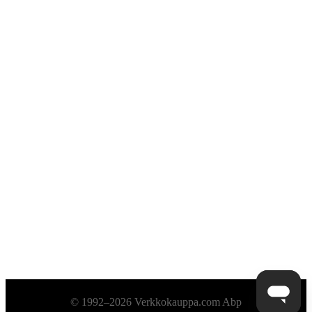
Alatunniste
© 1992–2026 Verkkokauppa.com Abp