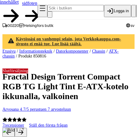
innehållet
sidfoten
Logga in
00220
Helsingfors butik
sv
Käytössäsi on vanhempi selain, jota Verkkokauppa.com-
sivusto ei enää tue. Lue lisää täältä.
Etusivu
/
Informationsteknik
/
Datorkomponenter
/
Chassin
/
ATX-
chassin
/
Produkt 850816
Slutförsäljning
Fractal Design Torrent Compact
RGB TG Light Tint E-ATX-kotelo
ikkunalla, valkoinen
Arvosana 4.7/5 perustuen 7 arvosteluun
7
recensioner
Ställ den första frågan
Produktbilder och videor