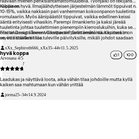
raavaan miehen periksiantamattomuudella. Työnjälki on tekijänsä
näköinen.
Koppa on hyvä. Ilmajäähdytteisen järjestelmän lämmöt tippuivat n.
10-15%, vaikka nakkasin pari vanhemman kokoonpanon tuuletinta
romulaariin. Myös äänipäästöt tippuivat, vaikka edellinen keissi
ääntä erityisesti vihasikin. Parempi ilmankierto ja kaksi järeää
tuuletinta johtaa tuulettimien pienempiin kierroslukuihin, kuka sen
olisi arvannut ääneen vaikuttavan? Selittämätöntä. Kopassa on
Fractal Design Torrent Compactin paras ominaisuus kuitenkin on
myös riittävästi tilaa tuleville päivityksille, mikäli johdot saadaan
se, että sisälle ei näe.
jotenkin mahtumaan.
xXx_Sephiroth666_xXx
35–44v
11.5.2025
hyvä koppa
1
0
Arvosana 4/5
Laadukas ja näyttävä loota, aika vähän tilaa johdoille mutta kyllä
kaiken saa mahtumaan kun vähän yrittää
jorma
25–34v
14.9.2024