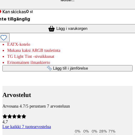
laddar...
Kan skickas
0
st
nte tillgänglig
Lägg i varukorgen
EATX-kotelo
Mukana kaksi ARGB tuuletinta
TG Light Tint -sivuikkunat
Erinomainen ilmankierto
Lägg till i jämförelse
Betaltjänster
Arvostelut
Arvosana 4.7/5 perustuen 7 arvosteluun
4,7
Lue kaikki 7 tuotearvostelua
0
%
0
%
0
%
28
%
71
%