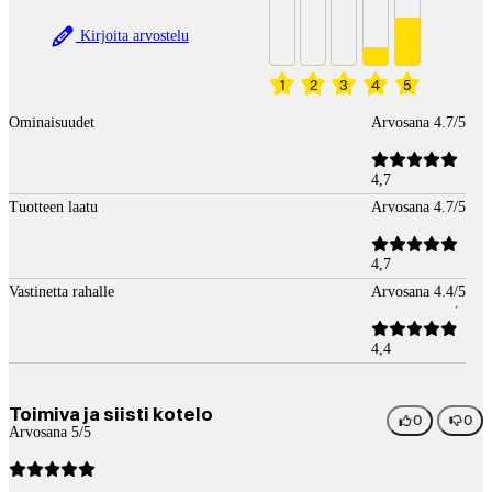
Kirjoita arvostelu
1
2
3
4
5
Ominaisuudet
Arvosana 4.7/5
4,7
Tuotteen laatu
Arvosana 4.7/5
4,7
Vastinetta rahalle
Arvosana 4.4/5
4,4
Toimiva ja siisti kotelo
0
0
Arvosana 5/5