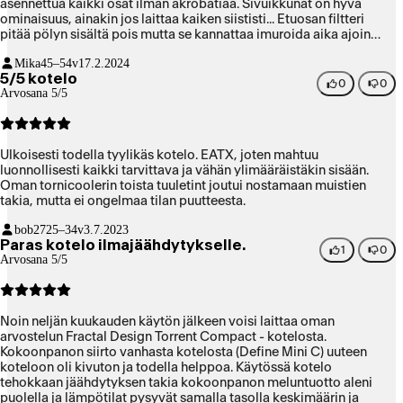
asennettua kaikki osat ilman akrobatiaa. Sivuikkunat on hyvä
ominaisuus, ainakin jos laittaa kaiken siististi... Etuosan filtteri
pitää pölyn sisältä pois mutta se kannattaa imuroida aika ajoin
jotta hieno pöly ei pikkuhiljaa estä ilman kulkua.
Mika
45–54v
17.2.2024
5/5 kotelo
0
0
Arvosana 5/5
Ulkoisesti todella tyylikäs kotelo. EATX, joten mahtuu
luonnollisesti kaikki tarvittava ja vähän ylimääräistäkin sisään.
Oman tornicoolerin toista tuuletint joutui nostamaan muistien
takia, mutta ei ongelmaa tilan puutteesta.
bob27
25–34v
3.7.2023
Paras kotelo ilmajäähdytykselle.
1
0
Arvosana 5/5
Noin neljän kuukauden käytön jälkeen voisi laittaa oman
arvostelun Fractal Design Torrent Compact - kotelosta.
Kokoonpanon siirto vanhasta kotelosta (Define Mini C) uuteen
koteloon oli kivuton ja todella helppoa. Käytössä kotelo
tehokkaan jäähdytyksen takia kokoonpanon meluntuotto aleni
puolella ja lämpötilat pysyvät samalla tasolla keskimäärin ja