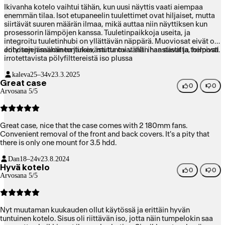
Ikivanha kotelo vaihtui tähän, kun uusi näyttis vaati aiempaa
enemmän tilaa. Isot etupaneelin tuulettimet ovat hiljaiset, mutta
siirtävät suuren määrän ilmaa, mikä auttaa niin näyttiksen kun
prosessorin lämpöjen kanssa. Tuuletinpaikkoja useita, ja
integroitu tuuletinhubi on yllättävän näppärä. Muoviosat eivät ole
erityisen jämäkän tuntuisia, mutta ovat silti ihan siistit ja toimivat.
Johotojen saaminen järkevästi tuntui vähän haastavalta, helposti
irrotettavista pölyfilttereistä iso plussa
kaleva
25–34v
23.3.2025
Great case
0
0
Arvosana 5/5
Great case, nice that the case comes with 2 180mm fans.
Convenient removal of the front and back covers. It's a pity that
there is only one mount for 3.5 hdd.
Dan
18–24v
23.8.2024
Hyvä kotelo
0
0
Arvosana 5/5
Nyt muutaman kuukauden ollut käytössä ja erittäin hyvän
tuntuinen kotelo. Sisus oli riittävän iso, jotta näin tumpelokin saa