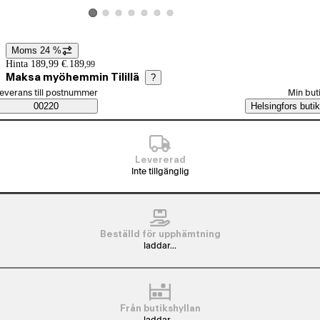
Visa produktbild 2
Visa produktbild 3
Visa produktbild 4
Visa produktbild 5
Visa produktbild 6
Visa produktbild 7
Visa produktbild 1
Moms 24 %
Prisinformation
Hinta 189,99 €.
189
,
99
Maksa myöhemmin Tilillä
?
älj beställningssätt
everans till postnummer
Min but
Saatavuustiedot
00220
Helsingfors butik
Levererad
Inte tillgänglig
Beställd för upphämtning
laddar...
Från butikshyllan