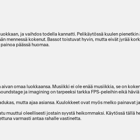
n luokkaan, ja vaihdos todella kannatti. Pelikäytössä kuulen pienetk
ähän mennessä kokenut. Bassot toistuvat hyvin, mutta eivät jyrää ko
ei painoa päässä huomaa.
n aivan omaa luokkaansa. Musiikki ei ole enää musiikkia, se on koke
ndstage ja imagining on tarpeeksi tarkka FPS-peleihin eikä häviä pe
 laadukas, mutta ajaa asiansa. Kuulokkeet ovat myös melko painavat j
tu muuttui oleellisesti jostain syystä heikommaksi. Käytössä tällä het
ttuna varmasti antaa rahalle vastinetta.