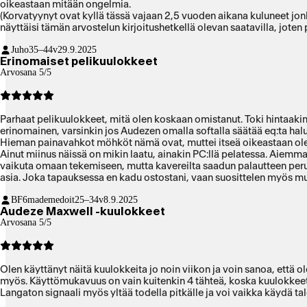
oikeastaan mitään ongelmia.
(Korvatyynyt ovat kyllä tässä vajaan 2,5 vuoden aikana kuluneet jonki
näyttäisi tämän arvostelun kirjoitushetkellä olevan saatavilla, joten 
Juho
35–44v
29.9.2025
Erinomaiset pelikuulokkeet
Arvosana 5/5
Parhaat pelikuulokkeet, mitä olen koskaan omistanut. Toki hintaakin
erinomainen, varsinkin jos Audezen omalla softalla säätää eq:ta ha
Hieman painavahkot möhköt nämä ovat, muttei itseä oikeastaan ole 
Ainut miinus näissä on mikin laatu, ainakin PC:llä pelatessa. Aiem
vaikuta omaan tekemiseen, mutta kavereilta saadun palautteen perus
asia. Joka tapauksessa en kadu ostostani, vaan suosittelen myös mu
BF6mademedoit
25–34v
8.9.2025
Audeze Maxwell -kuulokkeet
Arvosana 5/5
Olen käyttänyt näitä kuulokkeita jo noin viikon ja voin sanoa, että 
myös. Käyttömukavuus on vain kuitenkin 4 tähteä, koska kuulokkeet
Langaton signaali myös yltää todella pitkälle ja voi vaikka käydä ta