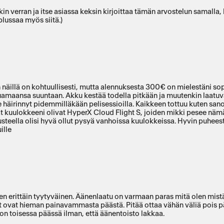
n verran ja itse asiassa keksin kirjoittaa tämän arvostelun samalla, 
plussaa myös siitä.)
 näillä on kohtuullisesti, mutta alennuksesta 300€ on mielestäni so
luamaansa suuntaan. Akku kestää todella pitkään ja muutenkin laatu
häirinnyt pidemmilläkään pelisessioilla. Kaikkeen tottuu kuten san
mat kuulokkeeni olivat HyperX Cloud Flight S, joiden mikki pesee nä
teella olisi hyvä ollut pysyä vanhoissa kuulokkeissa. Hyvin puheest
ille
olen erittäin tyytyväinen. Äänenlaatu on varmaan paras mitä olen mist
 ovat hieman painavammasta päästä. Pitää ottaa vähän väliä pois pä
lon toisessa päässä ilman, että äänentoisto lakkaa.