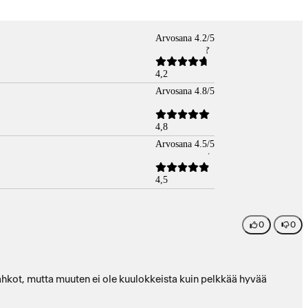
Arvosana 4.2/5
4,2
Arvosana 4.8/5
4,8
Arvosana 4.5/5
4,5
0
0
kot, mutta muuten ei ole kuulokkeista kuin pelkkää hyvää