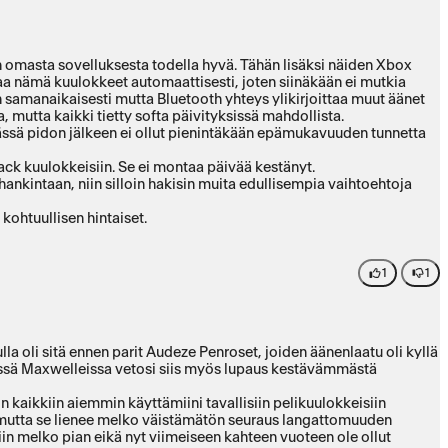
zen omasta sovelluksesta todella hyvä. Tähän lisäksi näiden Xbox
a nämä kuulokkeet automaattisesti, joten siinäkään ei mutkia
n samanaikaisesti mutta Bluetooth yhteys ylikirjoittaa muut äänet
, mutta kaikki tietty softa päivityksissä mahdollista.
äässä pidon jälkeen ei ollut pienintäkään epämukavuuden tunnetta
ack kuulokkeisiin. Se ei montaa päivää kestänyt.
ankintaan, niin silloin hakisin muita edullisempia vaihtoehtoja
kohtuullisen hintaiset.
1
1
oli sitä ennen parit Audeze Penroset, joiden äänenlaatu oli kyllä
Näissä Maxwelleissa vetosi siis myös lupaus kestävämmästä
n kaikkiin aiemmin käyttämiini tavallisiin pelikuulokkeisiin
a, mutta se lienee melko väistämätön seuraus langattomuuden
in melko pian eikä nyt viimeiseen kahteen vuoteen ole ollut