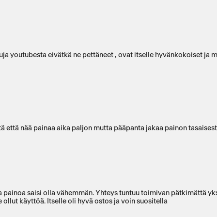
uja youtubesta eivätkä ne pettäneet , ovat itselle hyvänkokoiset ja
 että nää painaa aika paljon mutta pääpanta jakaa painon tasaisesti 
ta painoa saisi olla vähemmän. Yhteys tuntuu toimivan pätkimättä yks
llut käyttöä. Itselle oli hyvä ostos ja voin suositella