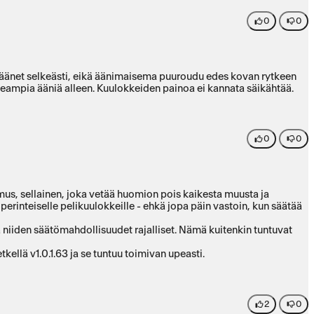
0
0
in äänet selkeästi, eikä äänimaisema puuroudu edes kovan rytkeen
rkeampia ääniä alleen. Kuulokkeiden painoa ei kannata säikähtää.
0
0
mus, sellainen, joka vetää huomion pois kaikesta muusta ja
rinteiselle pelikuulokkeille - ehkä jopa päin vastoin, kun säätää
a niiden säätömahdollisuudet rajalliset. Nämä kuitenkin tuntuvat
kellä v1.0.1.63 ja se tuntuu toimivan upeasti.
2
0