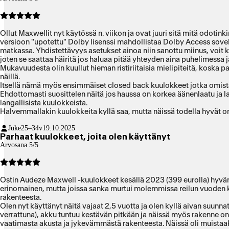
Ollut Maxwellit nyt käytössä n. viikon ja ovat juuri sitä mitä odoti
versioon "upotettu" Dolby lisenssi mahdollistaa Dolby Access sovel
matkassa. Yhdistettävyys asetukset ainoa niin sanottu miinus, voit 
joten se saattaa häiritä jos haluaa pitää yhteyden aina puhelimessa ja
Mukavuudesta olin kuullut hieman ristiriitaisia mielipiteitä, kosk
näillä.
Itsellä nämä myös ensimmäiset closed back kuulokkeet jotka omistan,
Ehdottomasti suosittelen näitä jos haussa on korkea äänenlaatu ja la
langallisista kuulokkeista.
Halvemmallakin kuulokkeita kyllä saa, mutta näissä todella hyvät om
Juke
25–34v
19.10.2025
Parhaat kuulokkeet, joita olen käyttänyt
Arvosana 5/5
Ostin Audeze Maxwell -kuulokkeet kesällä 2023 (399 eurolla) hyvän
erinomainen, mutta joissa sanka murtui molemmissa reilun vuoden kä
rakenteesta.
Olen nyt käyttänyt näitä vajaat 2,5 vuotta ja olen kyllä aivan suunn
verrattuna), akku tuntuu kestävän pitkään ja näissä myös rakenne o
vaatimasta akusta ja jykevämmästä rakenteesta. Näissä oli muistaaks