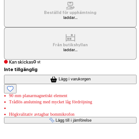
Beställd för upphämtning
laddar...
Från butikshyllan
laddar...
Kan skickas
0
st
Inte tillgänglig
Lägg i varukorgen
90 mm planarmagnetiskt element
Trådlös anslutning med mycket låg fördröjning
Högkvalitativ avtagbar bommikrofon
Lägg till i jämförelse