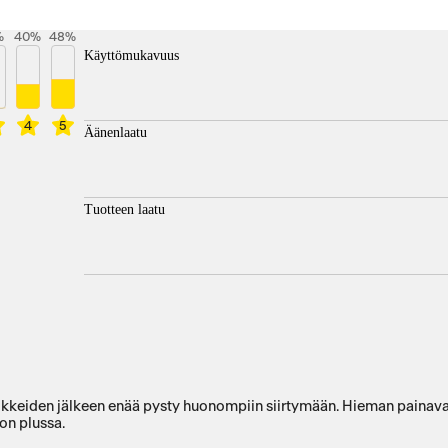
%
40
%
48
%
Käyttömukavuus
4
5
Äänenlaatu
Tuotteen laatu
kkeiden jälkeen enää pysty huonompiin siirtymään. Hieman painavah
on plussa.