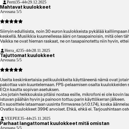
Pertti
35–44v
29.12.2025
Mahtavat kuulokkeet
Arvosana 5/5
Siirryin edullisista, noin 30 euron kuulokkeista pykälää kalliimpaa
keskellä. Musiikkia kuunnellessa ääni on tasapainoisin, mitä olen t
Vaikka ne ovat hieman raskaat, ne on tasapainotettu niin hyvin, ett
Herra_42
35–44v
28.11.2025
Tajuttomat kuulokkeet
Arvosana 5/5
Useita keskinkertaisia pelikuulokkeita käyttäneenä nämä ovat jotai
pakottaa vain kuuntelemaan. FPS-pelaamisen osalta kuulokkeiden sou
EQ:n kautta sopivan asetuksen.
Jos jotain heikkouksia pitäisi nostaa esille, mikrofoni ei ole kovin
istuvan päähän hyvin ja painoon tottuu parin käyttökerran jälkeen.
En suosittele lataamaan uusinta firmwarea (v1.0.1.74), koska äännelaa
Ovatko kuulokkeet 399€ arvoiset. Ehkä, ehkä ei. Tarjoushintaan oste
VEEPEE
35–44v
25.11.2025
Parhaat langattomat kuulokkeet mitä omistan
Arvosana 5/5