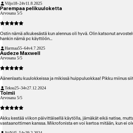
Viljo
18–24v
11.8.2025
Parempaa pelikuuloketta
Arvosana 5/5
Ostin nämä alkukesästä kun alennus oli hyvä. Olin katsonut arvostel
hankin nämä pc käyttöön...
Harmaa
55–64v
4.7.2025
Audeze Maxwell
Arvosana 5/5
Äänenlaatu kuulokkeissa ja mikissä huippuluokkaa! Pikku miinus siitä
Teksu
25–34v
27.12.2024
Toimii
Arvosana 5/5
Akku kestää viikon päivittäisellä käytölla, jämäkät eikä natise, mut
vastaanottimen kanssa. Mikrofonista en voi kertoa mitään, kun ei ole o
JiiiN
45–54v
29.2.2024