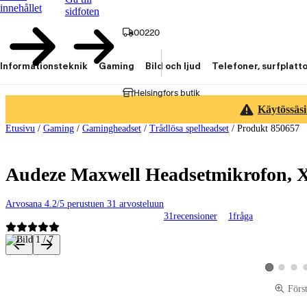
innehållet
sidfoten
00220
Informationsteknik
Gaming
Bild och ljud
Telefoner, surfplatt
Helsingfors butik
Käytössäsi
Etusivu
/
Gaming
/
Gamingheadset
/
Trådlösa spelheadset
/
Produkt 850657
Audeze Maxwell Headsetmikrofon, 
Arvosana 4.2/5 perustuen 31 arvosteluun
31
recensioner
1
fråga
Produktbilder och videor
Visa produk
Visa p
Visa produkt
Förs