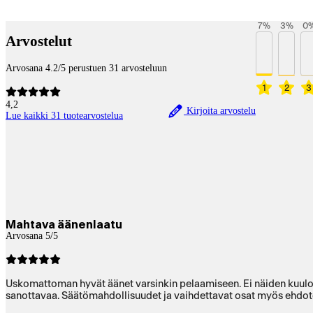
Betaltjänster
7
%
3
%
0
Arvostelut
Arvosana 4.2/5 perustuen 31 arvosteluun
1
2
3
4,2
Kirjoita arvostelu
Lue kaikki 31 tuotearvostelua
Mahtava äänenlaatu
Arvosana 5/5
Uskomattoman hyvät äänet varsinkin pelaamiseen. Ei näiden kuulo
sanottavaa. Säätömahdollisuudet ja vaihdettavat osat myös ehdot