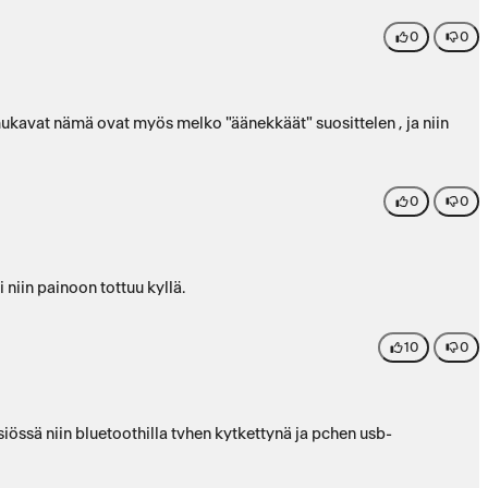
0
0
 mukavat nämä ovat myös melko "äänekkäät" suosittelen , ja niin
0
0
niin painoon tottuu kyllä.
10
0
iössä niin bluetoothilla tvhen kytkettynä ja pchen usb-