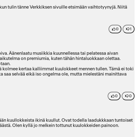
kun tulin tänne Verkkiksen sivuille etsimään vaihtotyynyjä. Niitä
0
1
piva. Äänenlaatu musiikkia kuunnellessa tai pelatessa aivan
vaikutelma on premiumia, kuten tähän hintaluokkaan olettaa.
otaan.
mä kolmee kertaa kalliimmat kuulokkeet mennen tullen. Tämä ei toki
a saa selvää eikä iso ongelma ole, mutta mielestäni mainittava
0
0
ään kuullokkeista ikinä kuullut. Ovat todella laadukkkaan tuntoiset
ästä. Olen kyllä jo melkein tottunut kuulokkeiden painoon.