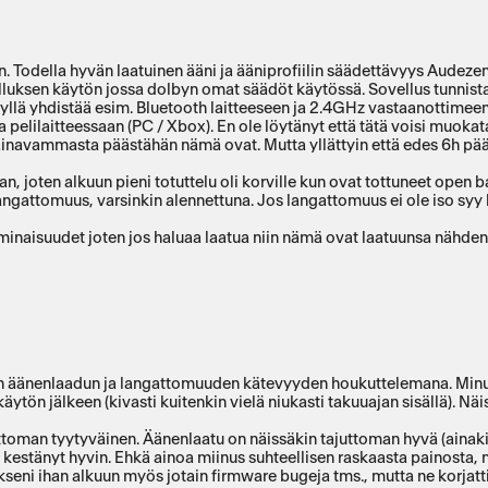
nkin. Todella hyvän laatuinen ääni ja ääniprofiilin säädettävyys Aude
luksen käytön jossa dolbyn omat säädöt käytössä. Sovellus tunnista
kyllä yhdistää esim. Bluetooth laitteeseen ja 2.4GHz vastaanottimee
 pelilaitteessaan (PC / Xbox). En ole löytänyt että tätä voisi muokata
a painavammasta päästähän nämä ovat. Mutta yllättyin että edes 6h p
 joten alkuun pieni totuttelu oli korville kun ovat tottuneet open b
ngattomuus, varsinkin alennettuna. Jos langattomuus ei ole iso syy h
inaisuudet joten jos haluaa laatua niin nämä ovat laatuunsa nähden 
 äänenlaadun ja langattomuuden kätevyyden houkuttelemana. Minulla 
ytön jälkeen (kivasti kuitenkin vielä niukasti takuuajan sisällä). 
attoman tyytyväinen. Äänenlaatu on näissäkin tajuttoman hyvä (ainaki
n kestänyt hyvin. Ehkä ainoa miinus suhteellisen raskaasta painost
eni ihan alkuun myös jotain firmware bugeja tms., mutta ne korjatti