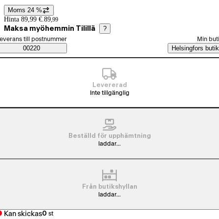
Moms 24 %
Prisinformation
Hinta 89,99 €.
89
,
99
Maksa myöhemmin Tilillä
?
älj beställningssätt
everans till postnummer
Min but
Saatavuustiedot
00220
Helsingfors butik
Levererad
Inte tillgänglig
Beställd för upphämtning
laddar...
Från butikshyllan
laddar...
Kan skickas
0
st