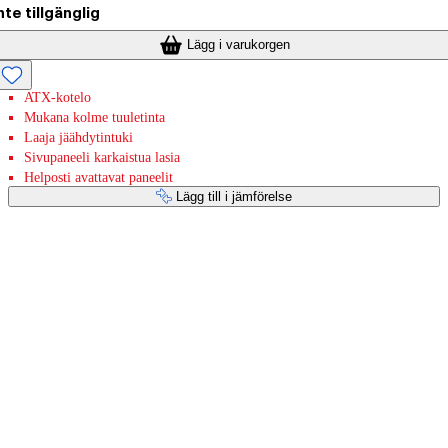
nte tillgänglig
Lägg i varukorgen
ATX-kotelo
Mukana kolme tuuletinta
Laaja jäähdytintuki
Sivupaneeli karkaistua lasia
Helposti avattavat paneelit
Lägg till i jämförelse
Betaltjänster