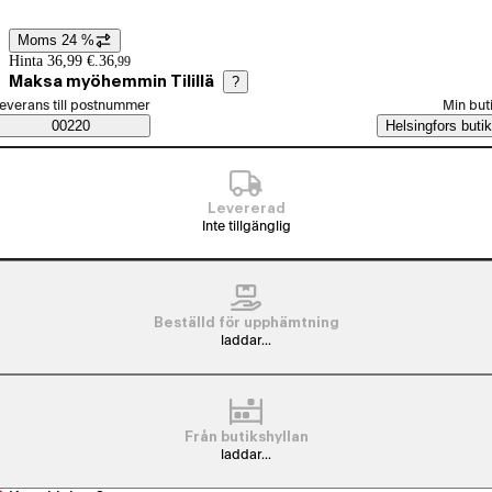
Moms 24 %
Prisinformation
Hinta 36,99 €.
36
,
99
Maksa myöhemmin Tilillä
?
älj beställningssätt
everans till postnummer
Min but
Saatavuustiedot
00220
Helsingfors butik
Levererad
Inte tillgänglig
Beställd för upphämtning
laddar...
Från butikshyllan
laddar...