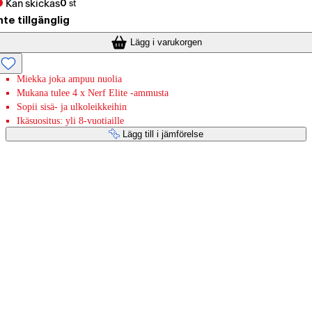
Kan skickas
0
st
nte tillgänglig
Lägg i varukorgen
Miekka joka ampuu nuolia
Mukana tulee 4 x Nerf Elite -ammusta
Sopii sisä- ja ulkoleikkeihin
Ikäsuositus: yli 8-vuotiaille
Lägg till i jämförelse
Betaltjänster