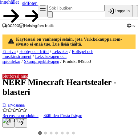
innehållet
sidfoten
Logga in
00220
Helsingfors butik
sv
Käytössäsi on vanhempi selain, jota Verkkokauppa.com-
sivusto ei enää tue. Lue lisää täältä.
Etusivu
/
Hobby och fritid
/
Leksaker
/
Rollspel och
musikinstrument
/
Leksaksvapen och
spionlekar
/
Skumprojektilvapen
/
Produkt 849553
Slutförsäljning
NERF Minecraft Heartstealer -
blasteri
Ei arvosanaa
Recensera produkten
Ställ den första frågan
Produktbilder och videor
Visa produktbild 2
Visa produktbild 3
Visa produktbild 4
Visa produktbild 5
Visa produktbild 6
Visa produktbild 7
Visa produktbild 1