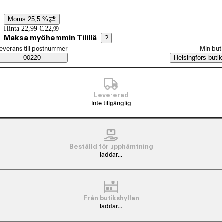
Moms 25,5 %
Prisinformation
Hinta 22,99 €.
22
,
99
Maksa myöhemmin Tilillä
?
älj beställningssätt
everans till postnummer
Min but
Saatavuustiedot
00220
Helsingfors butik
Levererad
Inte tillgänglig
Beställd för upphämtning
laddar...
Från butikshyllan
laddar...