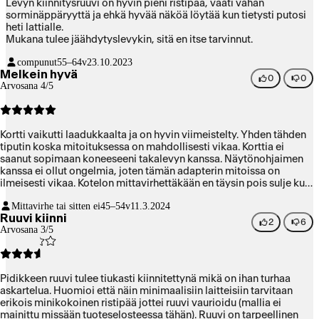
Levyn kiinnitysruuvi on hyvin pieni ristipää, vaati vähän
sorminäppäryyttä ja ehkä hyvää näköä löytää kun tietysti putosi
heti lattialle.
Mukana tulee jäähdytyslevykin, sitä en itse tarvinnut.
compunut
55–64v
23.10.2023
Melkein hyvä
0
0
Arvosana 4/5
Kortti vaikutti laadukkaalta ja on hyvin viimeistelty. Yhden tähden
tiputin koska mitoituksessa on mahdollisesti vikaa. Korttia ei
saanut sopimaan koneeseeni takalevyn kanssa. Näytönohjaimen
kanssa ei ollut ongelmia, joten tämän adapterin mitoissa on
ilmeisesti vikaa. Kotelon mittavirhettäkään en täysin pois sulje kun
en ole standardeja tarkastanut.
Mittavirhe tai sitten ei
45–54v
11.3.2024
Ruuvi kiinni
2
6
Arvosana 3/5
Pidikkeen ruuvi tulee tiukasti kiinnitettynä mikä on ihan turhaa
askartelua. Huomioi että näin minimaalisiin laitteisiin tarvitaan
erikois minikokoinen ristipää jottei ruuvi vaurioidu (mallia ei
mainittu missään tuoteselosteessa tähän). Ruuvi on tarpeellinen