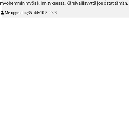
myöhemmin myös kiinnityksessä. Kärsivällisyyttä jos ostat tämän.
Me upgrading
35–44v
10.8.2023