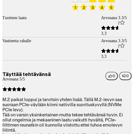
1
2
3
4
5
Tuotteen laatu
Arvosana 3.3/5
3,3
Vastinetta rahalle
Arvosana 3.3/5
3,3
Täyttää tehtävänsä
0
0
Arvosana 5/5
M.2 paikat loppui ja tarvitsin yhden lisää. Tällä M.2-levyn saa
suoraan PCIe-väylään kiinni natiivilla suorituskyvyllä (NVMe
PCIe levy).
Tää on varsin yksinkertainen mutta tekee tehtävänsä hyvin. Ei
ollut ongelmia ja mekaaninen laatu vaikutti hyvältä, PCIe-
liittimen reunatkin oli kunnolla viistottu ettei tuhoa emolevyn
liitintä.