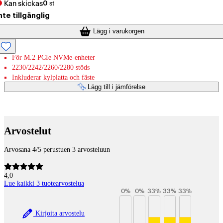
Kan skickas
0
st
nte tillgänglig
Lägg i varukorgen
För M.2 PCIe NVMe-enheter
2230/2242/2260/2280 stöds
Inkluderar kylplatta och fäste
Lägg till i jämförelse
Betaltjänster
Arvostelut
Arvosana 4/5 perustuen 3 arvosteluun
4,0
Lue kaikki 3 tuotearvostelua
0
%
0
%
33
%
33
%
33
%
Kirjoita arvostelu