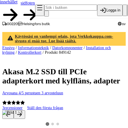
innehållet
sidfoten
Logga in
00220
Helsingfors butik
sv
Käytössäsi on vanhempi selain, jota Verkkokauppa.com-
sivusto ei enää tue. Lue lisää täältä.
Etusivu
/
Informationsteknik
/
Datorkomponenter
/
Installation och
kylning
/
Kontrollerkort
/
Produkt 849142
Akasa M.2 SSD till PCIe
adapterkort med kylfläns, adapter
Arvosana 4/5 perustuen 3 arvosteluun
3
recensioner
Ställ den första frågan
Produktbilder och videor
Visa produktbild 2
Visa produktbild 3
Visa produktbild 1