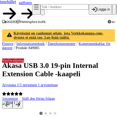
innehållet
sidfoten
Logga in
00220
Helsingfors butik
sv
Käytössäsi on vanhempi selain, jota Verkkokauppa.com-
sivusto ei enää tue. Lue lisää täältä.
Etusivu
/
Informationsteknik
/
Datorkomponenter
/
Komponentkablar för
datorer
/
Produkt 849085
Slutförsäljning
Akasa USB 3.0 19-pin Internal
Extension Cable -kaapeli
Arvosana 1/5 perustuen 1 arvosteluun
1
recension
Ställ den första frågan
Produktbilder och videor
Visa produktbild 2
Visa produktbild 3
Visa produktbild 4
Visa produktbild 1