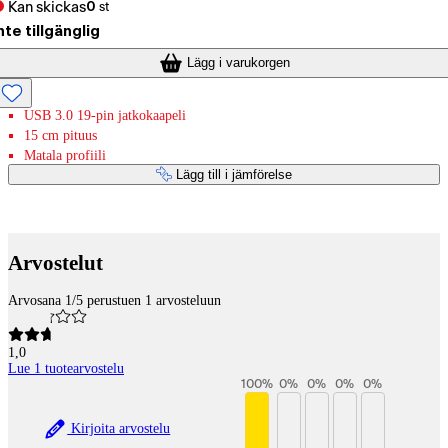
Kan skickas
0
st
nte tillgänglig
Lägg i varukorgen
USB 3.0 19-pin jatkokaapeli
15 cm pituus
Matala profiili
Lägg till i jämförelse
Betaltjänster
Arvostelut
Arvosana 1/5 perustuen 1 arvosteluun
1,0
Lue 1 tuotearvostelu
100
%
0
%
0
%
0
%
0
%
Kirjoita arvostelu