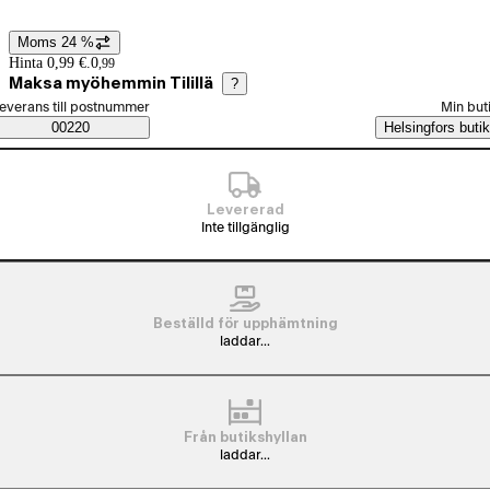
Moms 24 %
Prisinformation
Hinta 0,99 €.
0
,
99
Maksa myöhemmin Tilillä
?
älj beställningssätt
everans till postnummer
Min but
Saatavuustiedot
00220
Helsingfors butik
Levererad
Inte tillgänglig
Beställd för upphämtning
laddar...
Från butikshyllan
laddar...