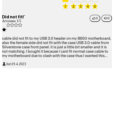
1
2
3
4
5
Did not fit!`
0
0
Arvosana 1/5
cable did not fit to my USB 3.0 header on my B650 motherboard,
also the female side did not fit with the case USB 3.0 cable from
Silverstone case front panel. it is just a little bit smaller and it is
not matching. I bought it because I cant fit normal case cable to
my motherboard due to clash with the case thus I wanted this
shorter male cable ending.
Juri
19.4.2023