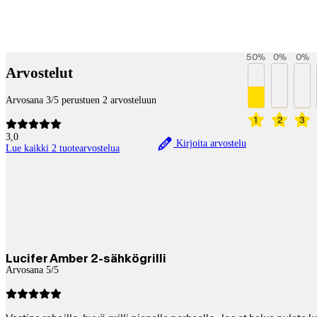
Betaltjänster
50
%
0
%
0
%
Arvostelut
Arvosana 3/5 perustuen 2 arvosteluun
1
2
3
3,0
Kirjoita arvostelu
Lue kaikki 2 tuotearvostelua
Lucifer Amber 2-sähkögrilli
Arvosana 5/5