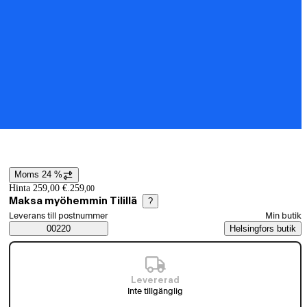
Moms 24 %
Prisinformation
Hinta 259,00 €.
259
,
00
Maksa myöhemmin Tilillä
?
Välj beställningssätt
Leverans till postnummer
Min butik
Saatavuustiedot
00220
Helsingfors butik
Levererad
Inte tillgänglig