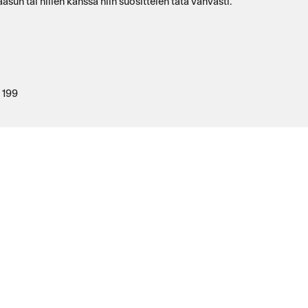
aasun tai hiilen kanssa niin suosittelen tätä vahvasti.
e 199