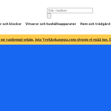
or och klockor
Vitvaror och hushållsapparater
Hem och trädgård
 on vanhempi selain, jota Verkkokauppa.com-sivusto ei enää tue. Lu