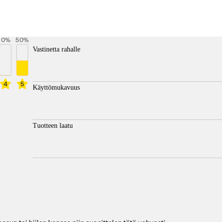
0
%
50
%
Vastinetta rahalle
4
5
Käyttömukavuus
Tuotteen laatu