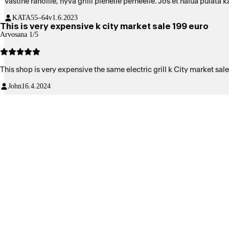
Vastine rahoille, hyvä grilli pienelle perheelle. Jos et halua pulata k
KATA
55–64v
1.6.2023
This is very expensive k city market sale 199 euro
Arvosana 1/5
This shop is very expensive the same electric grill k City market sal
John
16.4.2024