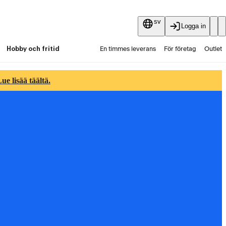
sv
Logga in
Hobby och fritid
En timmes leverans
För företag
Outlet
Fyndpartier
Guider och artiklar
Vaihtokauppa
e lisää täältä.
Tjänster
Aktuellt