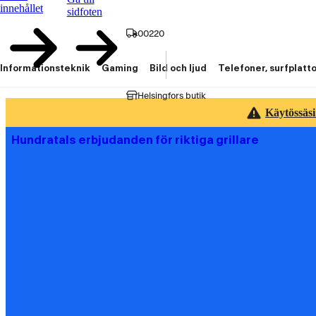
innehållet
sidfoten
00220
Informationsteknik
Gaming
Bild och ljud
Telefoner, surfplatt
Helsingfors butik
Käytössäsi
Hundratals erbjudanden för riktiga grillare