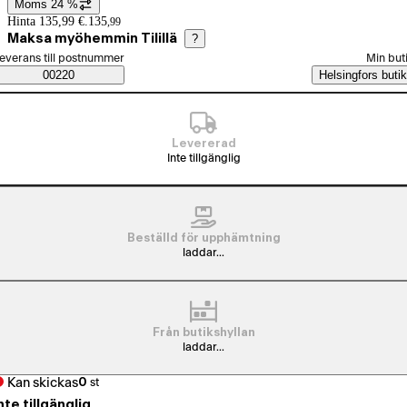
Moms 24 %
Prisinformation
Hinta 135,99 €.
135
,
99
Maksa myöhemmin Tilillä
?
älj beställningssätt
everans till postnummer
Min but
Saatavuustiedot
00220
Helsingfors butik
Levererad
Inte tillgänglig
Beställd för upphämtning
laddar...
Från butikshyllan
laddar...
Kan skickas
0
st
nte tillgänglig