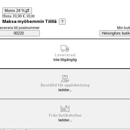
Moms 24 %
Prisinformation
Hinta 10,00 €.
10
,
00
Maksa myöhemmin Tilillä
?
älj beställningssätt
everans till postnummer
Min but
Saatavuustiedot
00220
Helsingfors butik
Levererad
Inte tillgänglig
Beställd för upphämtning
laddar...
Från butikshyllan
laddar...