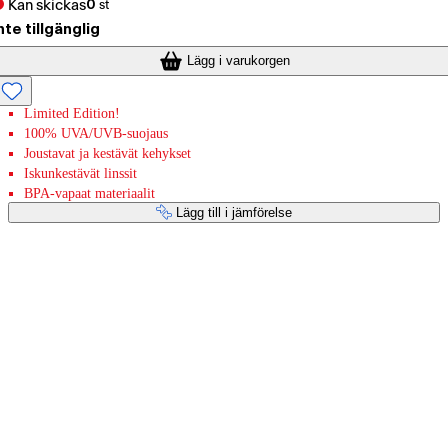
Kan skickas
0
st
nte tillgänglig
Lägg i varukorgen
Limited Edition!
100% UVA/UVB-suojaus
Joustavat ja kestävät kehykset
Iskunkestävät linssit
BPA-vapaat materiaalit
Lägg till i jämförelse
Betaltjänster