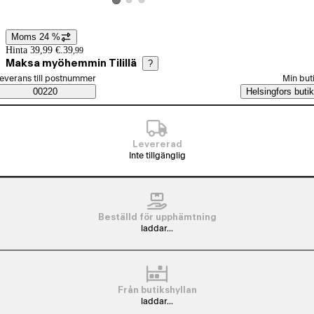
Visa produktbild 2
Visa produktbild 3
Visa produktbild 1
Moms 24 %
Prisinformation
Hinta 39,99 €.
39
,
99
Maksa myöhemmin Tilillä
?
älj beställningssätt
everans till postnummer
Min but
Saatavuustiedot
00220
Helsingfors butik
Levererad
Inte tillgänglig
Beställd för upphämtning
laddar...
Från butikshyllan
laddar...