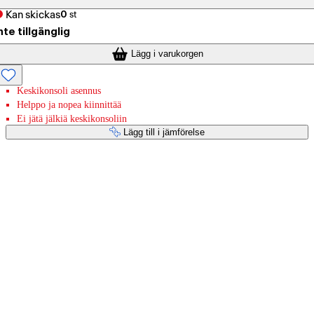
Kan skickas
0
st
nte tillgänglig
Lägg i varukorgen
Keskikonsoli asennus
Helppo ja nopea kiinnittää
Ei jätä jälkiä keskikonsoliin
Lägg till i jämförelse
Betaltjänster