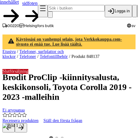
innehållet
sidfoten
Logga in
00220
Helsingfors butik
sv
Käytössäsi on vanhempi selain, jota Verkkokauppa.com-
sivusto ei enää tue. Lue lisää täältä.
Etusivu
/
Telefoner, surfplattor och
klockor
/
Telefoner
/
Telefontillbehör
/
Produkt 848137
Slutförsäljning
Brodit ProClip -kiinnitysalusta,
keskikonsoli, Toyota Corolla 2019 -
2023 -malleihin
Ei arvosanaa
Recensera produkten
Ställ den första frågan
Produktbilder och videor