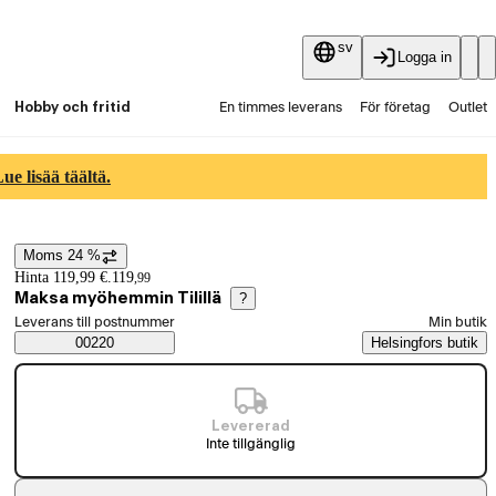
sv
Logga in
Hobby och fritid
En timmes leverans
För företag
Outlet
Fyndpartier
Guider och artiklar
Vaihtokauppa
e lisää täältä.
Tjänster
Aktuellt
Moms 24 %
Prisinformation
Hinta 119,99 €.
119
,
99
Maksa myöhemmin Tilillä
?
Välj beställningssätt
Leverans till postnummer
Min butik
Saatavuustiedot
00220
Helsingfors butik
Levererad
Inte tillgänglig