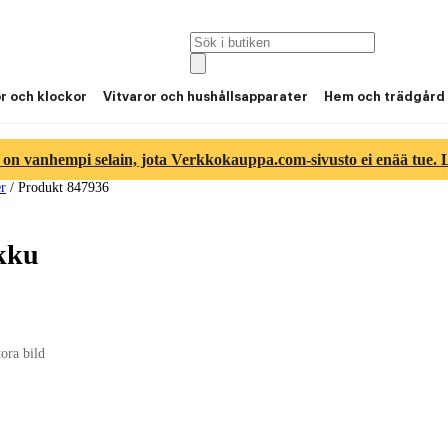
or och klockor
Vitvaror och hushållsapparater
Hem och trädgård
 on vanhempi selain, jota Verkkokauppa.com-sivusto ei enää tue. Lu
er
/
Produkt 847936
kku
tora bild