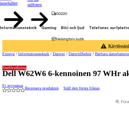
innehållet
sidfoten
00220
Informationsteknik
Gaming
Bild och ljud
Telefoner, surfplatt
Helsingfors butik
Käytössäsi
Etusivu
/
Informationsteknik
/
Datorer
/
Datortillbehör
/
Bärbara datorbatteri
Slutförsäljning
Dell W62W6 6-kennoinen 97 WHr a
Ei arvosanaa
Recensera produkten
Ställ den första frågan
Produktbilder och videor
Förs