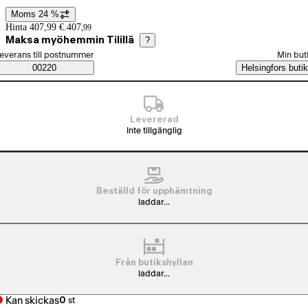
Moms 24 %
Prisinformation
Hinta 407,99 €.
407
,
99
Maksa myöhemmin Tilillä
?
älj beställningssätt
everans till postnummer
Min but
Saatavuustiedot
00220
Helsingfors butik
Levererad
Inte tillgänglig
Beställd för upphämtning
laddar...
Från butikshyllan
laddar...
Kan skickas
0
st