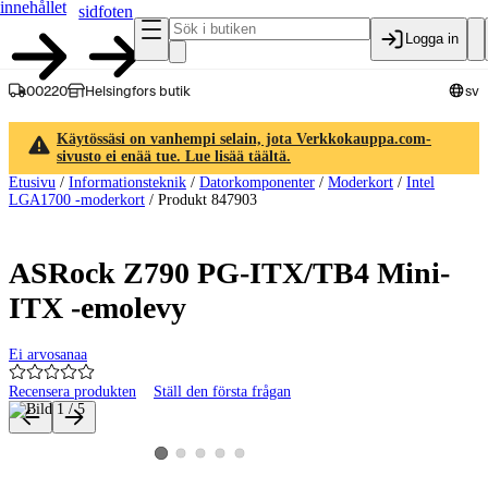
innehållet
sidfoten
Logga in
00220
Helsingfors butik
sv
Käytössäsi on vanhempi selain, jota Verkkokauppa.com-
sivusto ei enää tue. Lue lisää täältä.
Etusivu
/
Informationsteknik
/
Datorkomponenter
/
Moderkort
/
Intel
LGA1700 -moderkort
/
Produkt 847903
ASRock Z790 PG-ITX/TB4 Mini-
ITX -emolevy
Ei arvosanaa
Recensera produkten
Ställ den första frågan
Produktbilder och videor
Visa produktbild 2
Visa produktbild 3
Visa produktbild 4
Visa produktbild 5
Visa produktbild 1